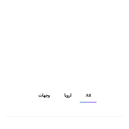
س
يا
ح
ية
All
اروبا
وجهات