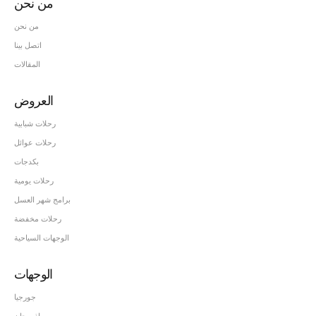
من نحن
من نحن
اتصل بينا
المقالات
العروض
رحلات شبابية
رحلات عوائل
بكدجات
رحلات يومية
برامج شهر العسل
رحلات مخفضة
الوجهات السياحية
الوجهات
جورجيا
اذربيجان