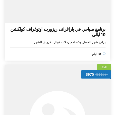
برنامج سياحي في باراغراف ريزورت أوتوغراف كولكشن
10 ليالي
برامج شهر العسل
بكدجات
رحلات عوائل
عروض الشهر
10 ايام
150
$975
$1125