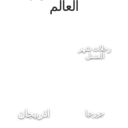
العالم
رحلات
عوائل
رحلات شهر
العسل
اذربيجان
جورجيا