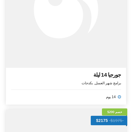
جورجيا 14 ليلة
برامج شهر العسل
بكدجات
14 يوم
خصم 200$
$2175
$1975