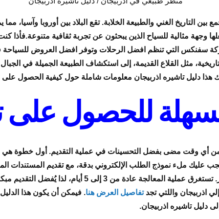
ين التاريخ الغني والطبيعة الخلابة. تقع البلاد بين أوروبا وآسيا، مما ي
علها وجهة مثالية للسياح الذين يبحثون عن تجربة ثقافية متنوعة.فأذا كنت
ركة سفنكس التي تنظم افضل الرحلات وتوفر افضل العروض للسياحة ف
لتاريخية، مثل القلاع القديمة، إلى استكشاف الطبيعة الجميلة في الجبال و
 هذا دليل تاشيره اذربيجان معلومات شاملة حول كيفية الحصول على ال
سهلة للحصول على ت
ان أسهل من أي وقت مضى بفضل التحسينات في عملية التقديم. أول خطوة ه
، يجب عليك ملء نموذج الطلب الإلكتروني بدقة، مع تقديم المستندات ال
إثبات حجز فندقي وتذكرة طيران، بالإضافة إلى تأمين السفر. تس
ي اذربيجان واللتي تجد
تفاصيل العرض هنا
. فيمكن أن يكون هذا الدليل
ى دليل تاشيره اذربيجان.