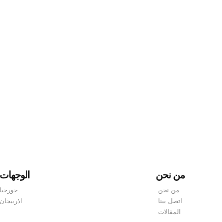
إذا كنت تخطط للسفر إلى جورجيا، فمن الضروري أن تفهم متط
وسياحية غنية. ولضمان دخول سلس وسهولة السفر داخل البلاد،
من نحن
الوجهات
من نحن
جورجيا
اتصل بينا
اذربيجان
المقالات