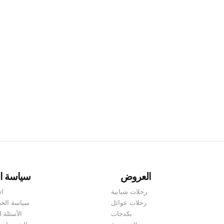
لبات التأشيرة وكيفية التقدم للحصول عليها. تقع جورجيا على مفترق ال
 من الضروري أن تكون على دراية بنوع التأشيرة التي تحتاجها. في هذه 
العروض
سياسة ا
رحلات شبابية
ات
رحلات عوائل
سياسة الخ
بكدجات
الأسئلة ا