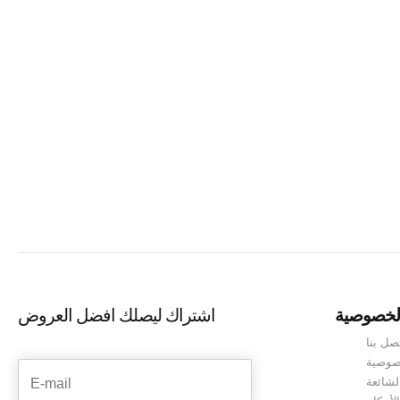
طرق بين أوروبا وآسيا، وتوفر للزوار تجربة ثقافية
المقالة، سنقدم لك دليلاً شاملاً عن...
Continue reading
لخصوصية
اشتراك ليصلك افضل العروض
صل بنا
صوصية
لشائعة