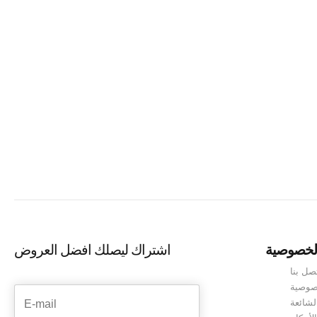
طرق بين أوروبا وآسيا، وتوفر للزوار تجربة ثقافية
المقالة، سنقدم لك دليلاً شاملاً عن...
Continue reading
لخصوصية
اشتراك ليصلك افضل العروض
صل بنا
صوصية
لشائعة