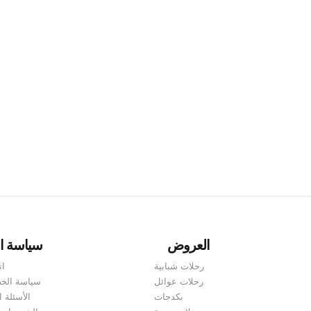
لبات التأشيرة وكيفية التقدم للحصول عليها. تقع جورجيا على مفترق ال
 من الضروري أن تكون على دراية بنوع التأشيرة التي تحتاجها. في هذه 
العروض
سياسة ا
رحلات شبابية
ات
رحلات عوائل
سياسة الخ
بكدجات
الأسئلة ا