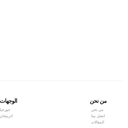
إذا كنت تخطط للسفر إلى جورجيا، فمن الضروري أن تفهم متط
وسياحية غنية. ولضمان دخول سلس وسهولة السفر داخل البلاد،
من نحن
الوجهات
من نحن
جورجيا
اتصل بينا
اذربيجان
المقالات