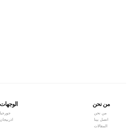
إذا كنت تخطط للسفر إلى جورجيا، فمن الضروري أن تفهم متط
وسياحية غنية. ولضمان دخول سلس وسهولة السفر داخل البلاد،
من نحن
الوجهات
من نحن
جورجيا
اتصل بينا
اذربيجان
المقالات