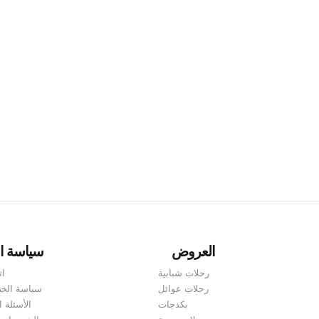
لبات التأشيرة وكيفية التقدم للحصول عليها. تقع جورجيا على مفترق ال
 من الضروري أن تكون على دراية بنوع التأشيرة التي تحتاجها. في هذه 
العروض
سياسة ا
رحلات شبابية
ات
رحلات عوائل
سياسة الخ
بكدجات
الأسئلة ا