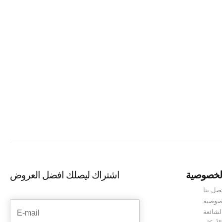
طرق بين أوروبا وآسيا، وتوفر للزوار تجربة ثقافية
المقالة، سنقدم لك دليلاً شاملاً عن...
Continue reading
لخصوصية
اشتراك ليصلك افضل العروض
صل بنا
صوصية
لشائعة