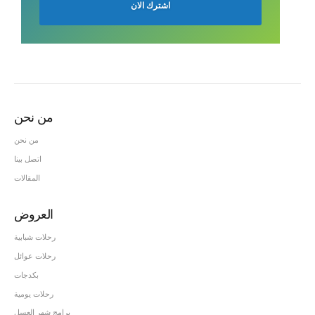
من نحن
من نحن
اتصل بينا
المقالات
العروض
رحلات شبابية
رحلات عوائل
بكدجات
رحلات يومية
برامج شهر العسل