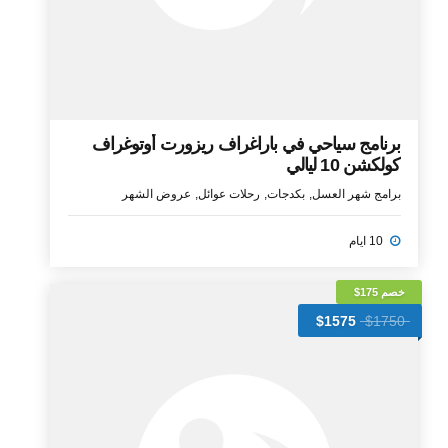
برنامج سياحي في باراغراف ريزورت أوتوغراف
كولكشن 10 ليالي
برامج شهر العسل
بكدجات
رحلات عوائل
عروض الشهر
10 ايام
خصم 175$
$1575
$1750