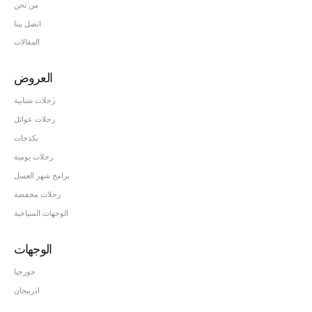
من نحن
اتصل بينا
المقالات
العروض
رحلات شبابية
رحلات عوائل
بكدجات
رحلات يومية
برامج شهر العسل
رحلات مخفضة
الوجهات السياحية
الوجهات
جورجيا
اذربيجان