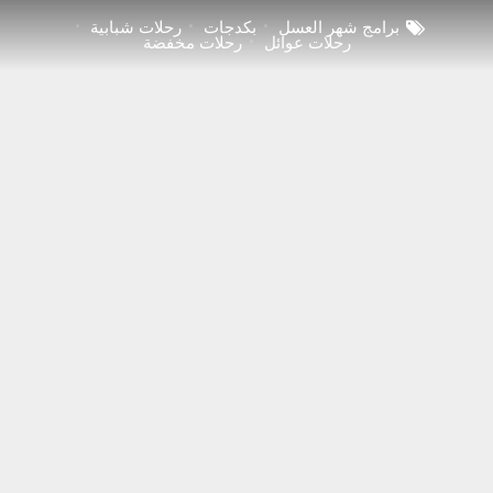
برامج شهر العسل
بكدجات
رحلات شبابية
رحلات عوائل
رحلات مخفضة