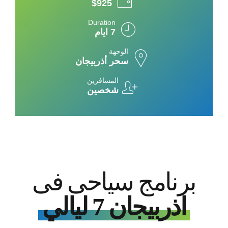
$925
Duration
7 ايام
الوحهة
سحر أذربيجان
المسافرين
شخصين
برنامج سياحى فى
اذربيجان 7 ليالي