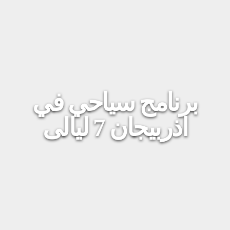
برنامج سياحي في
اذربيجان 7 ليالى