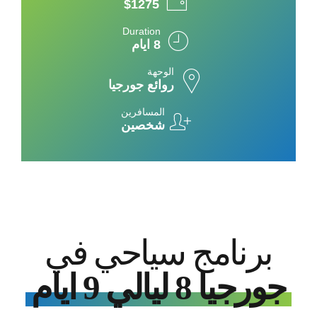
$1275
Duration
8 ايام
الوحهة
روائع جورجيا
المسافرين
شخصين
برنامج سياحي في
جورجيا 8 ليالي 9 ايام