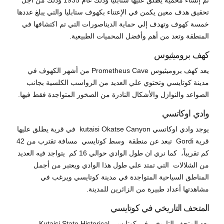
تم إنشاء محمية يطلق عليها ستابليا وذلك عام 1935 وذلك من أجل
تحقيق هدف معين يكمن في الإعتناء بكهوف ستابليا والتي يبلغ عددها
خمسة كهوف وتهدف إلي حماية الديناصورات التي تم اكتشافها في
المنطقة وتعد من أهم وأفضل المحميات الطبيعية.
كهف بروميثيوس
يعد كهف بروميثيوس Prometheus Cave من أشهر الكهوف في
مدينة كوتايسي وتحتوي علي العديد من الرواسب الكلسية بجانب
الصواعد والنوازل والأشكال النادرة من الصخور المتواجدة فقط فيها.
وادي اوكاتسي
يوجد وادي اوكاتسي kutaisi Okatse Canyon في قرية يطلق عليها
قرية Gordi تبعد عن منطقة وسط كوتايسي مسافة تقترب من 42
كم تقريباً، كما نري ان طول الوادي حوالي 16 كم يتواجد فيه العديد
من الشلالات التي تمتد علي طول هذا الوادي ويعتبر من أجمل
المناطق السياحية المتواجدة في مدينة كوتايسي ويرغب في
مشاهدتها أعداد طبيرة من الزائرين للمدينة.
المتحف التاريخي في كوتايسي
يعد المتحف التاريخي في كوتايسي Kutaisi State Historical