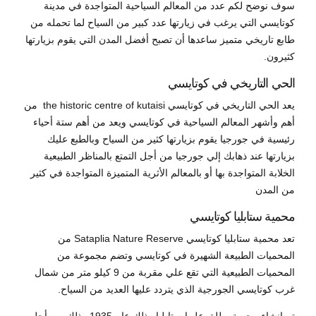
سوف نوضح لكم عدد من المعالم السياحية المتواجدة في مدينة
كوتايسي التي يرغب في زيارتها عدد كبير من السياح لما تحمله من
طابع تاريخي متميز ساعدها أن تصبح أفضل المدن التي يقوم بزيارتها
كثيرون.
الحي التاريخي في كوتايسي
يعد الحي التاريخي في كوتايسي the historic centre of kutaisi من
أهم وأشهر المعالم السياحية في كوتايسي ويعد من أهم ستة أحياء
رئيسية في جورجيا يقوم بزيارتها كثير من السياح وبالطبع عليك
بزيارتها عند ذهابك إلي جورجيا من أجل التمتع بالمناظر الطبيعية
الخلابة المتواجدة بها أو بالمعالم الأثرية المتميزة المتواجدة في كثير
من المدن
محمية ستابليا كوتايسي
تعد محمية ستابليا كوتايسي Sataplia Nature Reserve من
المحميات الطبيعة الشهيرة في كوتايسي وتضم مجموعة من
المحميات الطبيعية التي تقع علي مقربة من 9 كيلو متر من شمال
غرب كوتايسي الجورجية الذي يتردد عليها العديد من السياح.