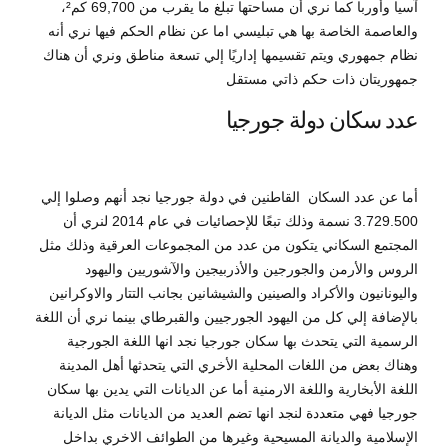
آسيا وأوربا كما نري أن مساحتها تبلغ ما يقرب من 69,700 كم²،
والعاصمة الخاصة بها هي تبليسي اما عن نظام الحكم فيها نري أنه
نظام جمهوري ويتم تقسيمها إداريًا إلي تسعة مناطق ونري أن هناك
جمهوريتان ذات حكم ذاتي مستقل
عدد سكان دولة جورجيا
أما عن عدد السكان القاطنين في دولة جورجيا نجد أنهم وصلوا إلي
3.729.500 نسمة وذلك تبعًا للإحصائيات في عام 2014 لنري أن
المجتمع السكاني يتكون من عدد من المجموعات العرقية وذلك مثل
الروس والأرمن والجورجين والأذربيجين والآشوريين واليهود
واليونانيون والأكراد والصينين والشيشانين بجانب التتار والاوكرانين
بالإضافة إلي كل من اليهود الجورجيين والقبرطاي بينما نري أن اللغة
الرسمية التي يتحدث بها سكان جورجيا نجد انها اللغة الجورجية
وهناك بعض من اللغات المحلية الأخري التي يتحدثها أهل المدينة
اللغة الأبخارية واللغة الارمنية أما عن الديانات التي يدين بها سكان
جورجيا فهي متعددة لنجد انها تضم العديد من الديانات مثل الديانة
الإسلامية والديانة المسيحية وغيرها من الطوائف الاخري بداخل