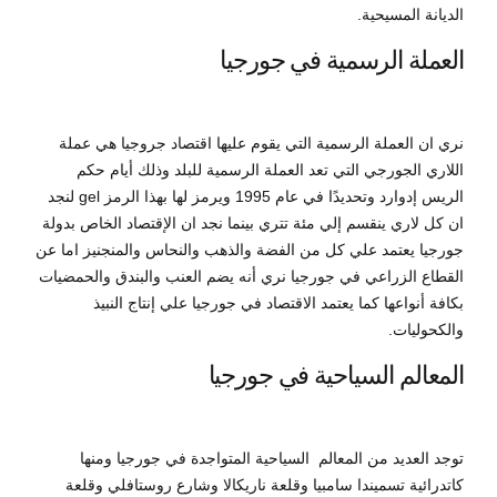
الديانة المسيحية.
العملة الرسمية في جورجيا
نري ان العملة الرسمية التي يقوم عليها اقتصاد جروجيا هي عملة
اللاري الجورجي التي تعد العملة الرسمية للبلد وذلك أيام حكم
الريس إدوارد وتحديدًا في عام 1995 ويرمز لها بهذا الرمز gel لنجد
ان كل لاري ينقسم إلي مئة تتري بينما نجد ان الإقتصاد الخاص بدولة
جورجيا يعتمد علي كل من الفضة والذهب والنحاس والمنجنيز اما عن
القطاع الزراعي في جورجيا نري أنه يضم العنب والبندق والحمضيات
بكافة أنواعها كما يعتمد الاقتصاد في جورجيا علي إنتاج النبيذ
والكحوليات.
المعالم السياحية في جورجيا
توجد العديد من المعالم السياحية المتواجدة في جورجيا ومنها
كاتدرائية تسميندا سامبيا وقلعة ناريكالا وشارع روستافلي وقلعة