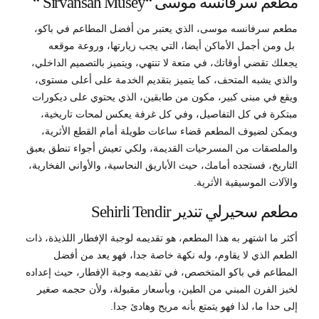
مطعم سرفانسه موسى “Sirvansah Musey “
مطعم سرفانسه موسى، الذي يعتبر من أفضل المطاعم في باكو،
بل ومن أجمل الأماكن أيضا، التي يجب زيارتها، وروعة موقعه
يجعلك تقضي أوقاتك، في متعة لا تنتهي، ويتميز بالتصميم الداخلي،
والذي يشبه المتحف، كما يتميز بتقديم الخدمة على أعلى مستوى،
ويقع في مبنى كبير، مكون من طابقين، الذي يحتوي على ديكورات
مبتكرة في كل التفاصيل، وفي كل غرفة يعكس لمحات تاريخية،
ويمكن لضيوف المطعم قضاء ساعات طويلة أمام القطع الأثرية،
والملصقات من المسرحيات القديمة، ولكي تعيش أجواء تنطق بعبق
التاريخ، فستجده أمامك، حيث الأباريق النحاسية، والأواني الفخارية،
والآلات الموسيقية الأثرية.
مطعم سحيرلي تندير Sehirli Tendir
أكثر ما اشتهر به هذا المطعم، هو تقديمه لوجبة الإفطار اللذيذة، ذات
الطعم الذي لا يقاوم، وله نكهة خاصة جدا، فهو يعد من أفضل
المطاعم في باكو المتخصص، في تقديمه وجبة الإفطار، حيث إعداده
لخبز الفرن المبني من الطين، وبأسعار مقبولة، ولأن حجمه صغير
إلى حدا ما، لذا فهو يتمتع بأنه مريح وهادئ جدا.