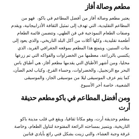
مطعم وصالة أفاز
يعتبر مطعم وصالة أفاز من أفضل المطاعم في باكو، فهو من
المطاعم التقليدية، التي تهدف إلى تمثيل الثقافة الأذرابيجانية، ويقدم
وصفات الطعام النموذجية في فن الطهي، وتتضمن قائمة الطعام
أطعمة تقليدية، وكلها أكلات من أكل البلد التاريخي، والذي يعود إلى
مئات السنين، ويتمتع هذا المطعم بموقعه الجغرافي الفريد، الذي
يكتسي بالزراعة، معظمها من الخضراوات والفواكه التي تم زرعها
محليا، ومن أشهر الأطباق التي يقدمها مطعم أفاز، هي أطباق باس
البحر مع الزنجبيل، والخضراوات، وحساء القرع، وكباب لحم الضأن،
كما يتم عزف الموسيقى ليلا من موسيقى الجاز، والموسيقى
الشعبية، خاصة أخر الأسبوع.
ومن أفضل المطاعم في باكو مطعم حديقة
أرت
مطعم وحديقة أرت، وهو مكانا ثقافيا، ويقع في قلب مدينة باكو
التاريخية، ويتميز بمساحته الرائعة المفتوحة لتناول الطعام، وخاصة
غرفة وجبة العشاء، والتي زينت بشكل فني رائع بأيادي فنانين