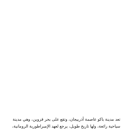
و
سبتمبر
29,
2019
by
Sphinx
Travel
0
تعد مدينة باكو عاصمة أذربيجان، وتقع على بحر قزوين، وهي مدينة
سياحية رائعة، ولها تاريخ طويل، يرجع لعهد الإمبراطورية الرومانية،