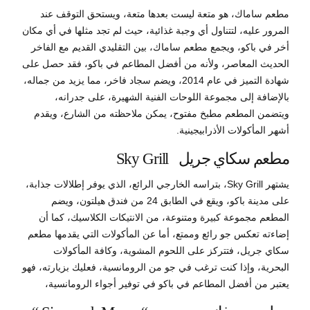
مطعم ساماك، هو متعة ليست بعدها متعة، ويستحق التوقف عند
المرور عليه، لتتناول أي وجبة غذائية، حيث لم تجد مثلها في أي مكان
أخر في باكو، ويجمع مطعم ساماك، بين التقليدي القديم مع الفاخر
الحديث المعاصر، ولأنه من أفضل المطاعم في باكو، فقد حصل على
شهادة التميز في عام 2014، ويضم سجاد فاخر، مما يزيد من جماله،
بالإضافة إلى مجموعة اللوحات الفنية الشهيرة، على جدرانه،
ويتضمن المطعم مطبخ مفتوح، يمكن ملاحظته من الشارع، ويقدم
أشهر المأكولات الأذرابيجينية.
مطعم سكاي جريل Sky Grill
يشتهر Sky Grill، بتراسه الخارجي الرائع، الذي يوفر إطلالات جذابة،
على مدينة باكو، ويقع في الطابق 24 من فندق هيلتون، ويضم
المطعم مجموعة كبيرة ومتنوعة، من الانتيكات الكلاسيك، كما أن
إضاءته تعكس جو رائع وممتع، أما عن المأكولات التي يقدمها مطعم
سكاي جريل، فتتركز على اللحوم المشوية، وكافة المأكولات
البحرية، وإذا كنت ترغب في جو من الرومانسية، فعليك بزيارته، فهو
يعتبر من أفضل المطاعم في باكو في توفير أجواء الرومانسية،