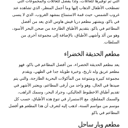
التي تم توفيرها للعائلات، ولذا يفضل للعائلات والمجموعات التي
تصطحب الأطفال الذهاب إليها وما أجمل المنظر، الذي تشاهده عند
غروب الشمس، حيث قمة الاستمتاع بمشهد الغروب، الذي لا ينسى
في باكو، ويشتهر مطعم دريا فيش هاوس الذي يعد من أفضل
المطاعم في باكو، بتقديم الأطباق الطازجة من صحن البحر الأسود،
وهو من ألذ وأشهى الأطباق، بالإضافة إلى مجموعة أخرى من
السلطات.
مطعم الحديقة الخضراء
يعد مطعم الحديقة الخضراء، من أفضل المطاعم في باكو، فهو
مطعم عريق وله تاريخ، وخبرة طويلة جدا في الطهي، ويقدم
مجموعة كبيرة ومتنوعة من المأكولات البحرية الطازجة، والتي يتم
صيدها في الحال، وهو واحد من أرقى المطاعم، ويعتبر الأشهر في
تقديم أطباق الاخطبوط الجاليكي، وجراد البحر، وسمك الراهب،
والسمك المفلطح، مع الاستمرار في تنوع هذه الأطباق، حسب كل
موسم من مواسم السنة، اذهب إليه لتعرف أن هذا المطعم هو أفضل
المطاعم في باكو.
مطعم وبار ساحل