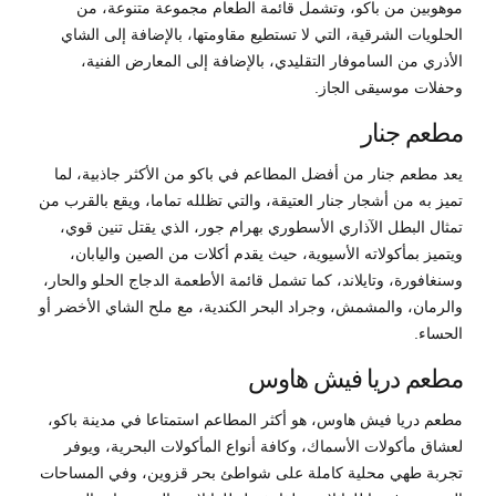
موهوبين من باكو، وتشمل قائمة الطعام مجموعة متنوعة، من
الحلويات الشرقية، التي لا تستطيع مقاومتها، بالإضافة إلى الشاي
الأذري من الساموفار التقليدي، بالإضافة إلى المعارض الفنية،
وحفلات موسيقى الجاز.
مطعم جنار
يعد مطعم جنار من أفضل المطاعم في باكو من الأكثر جاذبية، لما
تميز به من أشجار جنار العتيقة، والتي تظلله تماما، ويقع بالقرب من
تمثال البطل الآذاري الأسطوري بهرام جور، الذي يقتل تنين قوي،
ويتميز بمأكولاته الأسيوية، حيث يقدم أكلات من الصين واليابان،
وسنغافورة، وتايلاند، كما تشمل قائمة الأطعمة الدجاج الحلو والحار،
والرمان، والمشمش، وجراد البحر الكندية، مع ملح الشاي الأخضر أو
الحساء.
مطعم دريا فيش هاوس
مطعم دريا فيش هاوس، هو أكثر المطاعم استمتاعا في مدينة باكو،
لعشاق مأكولات الأسماك، وكافة أنواع المأكولات البحرية، ويوفر
تجربة طهي محلية كاملة على شواطئ بحر قزوين، وفي المساحات