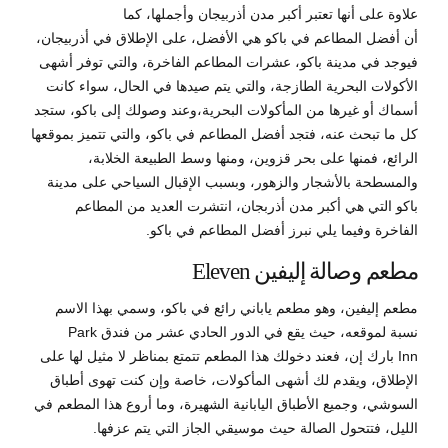
علاوة على أنها تعتبر أكبر مدن أذربيجان وأجملها، كما
أن أفضل المطاعم في باكو هي الأفضل، على الإطلاق في أذربيجان،
فيوجد في مدينة باكو، عشرات المطاعم الفاخرة، والتي توفر أشهى
الأكولات البحرية الطازجة، والتي يتم صيدها في الحال، سواء كانت
أسماك أو غيرها من المأكولات البحرية،وعند وصولك إلى باكو، ستجد
كل ما تبحث عنه، فتجد أفضل المطاعم في باكو، والتي تتميز بموقعها
الرائع، فمنها على بحر قزوين، ومنها وسط الطبيعة الخلابة،
والمسطحة بالأشجار والزهور، وبسبب الإقبال السياحي على مدينة
باكو التي هي أكبر مدن أذربجان، انتشرت العديد من المطاعم
الفاخرة وفيما يلي نبرز أفضل المطاعم في باكو.
مطعم وصالة إليفين Eleven
مطعم إليفين، وهو مطعم ياباني رائع في باكو، وسمي بهذا الاسم
نسبة لموقعه، حيث يقع في الدور الحادي عشر من فندق Park
Inn بارك إن، فعند دخولك هذا المطعم تتمتع بمناظر لا مثيل لها على
الإطلاق، ويقدم لك أشهى المأكولات، خاصة وإن كنت تهوى أطباق
السوشي، وجميع الأطباق اليابانية الشهيرة، وما أروع هذا المطعم في
الليل، فتتحول الصالة حيث موسيقي الجاز التي يتم عزفها.