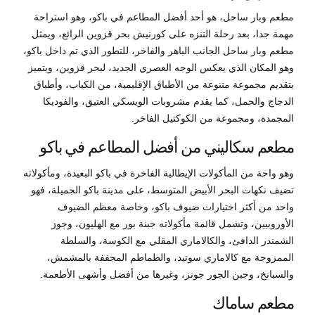
مطعم وبار ساحل، هو أحد أفضل المطاعم في باكو، وهو استراحة
مهمة جدا، بعد رحلة التنزه على كورنيش بحر قزوين الرائع، ويمثل
مطعم وبار ساحل الجانب الباهر والفاخر، للتطور الذي تم داخل باكو،
وهو المكان الذي يعكس الوجه العصري الجديد، لبحر قزوين، ويتميز
بتقديم مجموعة متنوعة من الأطباق الإقليمية، من الكباب، وأطباق
الدجاج والحمل، كما يقدم مشروبات الويسكي العتيق، والفوديكا
المجمدة، ومجموعة من الكوكتيل الفاخر.
مطعم سكاليني من أفضل المطاعم في باكو
وهو واحة من المأكولات الإيطالية الفاخرة في باكو البعيدة، ومأكولاته
تضيف نكهات البحر الأبيض المتوسط، على مدينة باكو الجميلة، فهو
واحد من أكثر اختيارات ضيوف باكو، وخاصة معظم الضيوف
الأوروبيين، وتشمل قائمة مأكولاته جبنة بور مع الهليون، وجوز
الشمندر الدافئ، والكالاماري المقلي مع الكوسة، والسلطة
الممزوجة مع كالاماري سوتيد، والطماطم المجففة بالمشمش،
والسبانخ، وجبن الجور جونز، وغيرها من أفضل وأشهى الأطعمة.
مطعم ساماك