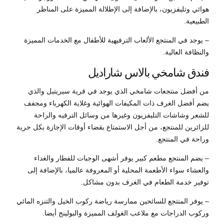
هوائي وتليفزيون، بالإضافة إلى الإطلالة المميزة على المناظر
الطبيعية.
– يوجد في المنتجع الألعاب الترفيهية للأطفال مع الخدمات المميزة
والنظافة العالية.
فندق شامخي بالاس شاراديل
من أفضل منتجعات شامخي الذي يوجد في قرية سيريتيل والذي
يضم أفضل الغرف ذات المكيفات الهوائية وغلاية الكهرباء ومجفف
للشعر وشاشات التليفزيون وغيرها من وسائل الترفيه والراحة
للزائرين للمنتجع، من أجل الاستمتاع بقضاء أوقات الإجازة بكل حرية
وراحة في المنتجع.
– يضم المنتجع مطعم كبير يوفر أشهى الوجبات للفطار والغداء
والعشاء سواء الأطعمة المحلية أو المعروفة عالميا، بالإضافة إلى
توفير خدمة الطعام في الغرف بدون مشاكل.
– يوفر المنتجع للسائحين ممارسة رياضة ركوب الخيل والتنزه المائي
وركوب الدراجات مع ملاعب الغولف المميزة والبولينج أيضا.