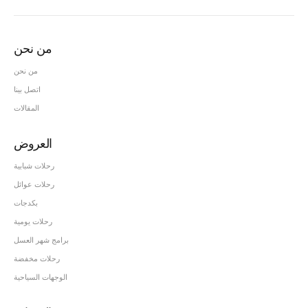
من نحن
من نحن
اتصل بينا
المقالات
العروض
رحلات شبابية
رحلات عوائل
بكدجات
رحلات يومية
برامج شهر العسل
رحلات مخفضة
الوجهات السياحية