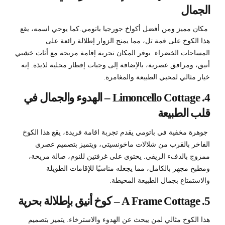
الجمال
مكان مميز ومن أفضل أكواخ جورجيا باتومي.كما يوحي اسمه، يقع
هذا الكوخ على قمة تل، مما يمنح الزوار إطلالة رائعة على
المساحات الخضراء. يوفر المكان تجربة إقامة مريحة مع أثاث خشبي
أنيق، ومرافق عصرية، بالإضافة إلى وجبات إفطار محلية لذيذة. إنه
خيار مثالي لمحبي الطبيعة والمغامرة.
4. Limoncello Cottage – الهدوء والجمال في
قلب الطبيعة
جوهرة مخفية في باتومي يقدم تجربة اقامة فريدة، يقع هذا الكوخ
الفاخر بالقرب من شلالات ماخونسيتي، ويتميز بتصميم عصري
ممزوج بالدفء الريفي. يحتوي على غرفتين للنوم، صالة مريحة،
ومطبخ مجهز بالكامل، مما يجعله مناسبًا للإقامات الطويلة
والاستمتاع بجمال الطبيعة المحيطة.
5. A Frame Cottage – كوخ أنيق بإطلالة بحرية
هذا الكوخ مثالي لمن يبحث عن الهدوء والاسترخاء. يتميز بتصميم