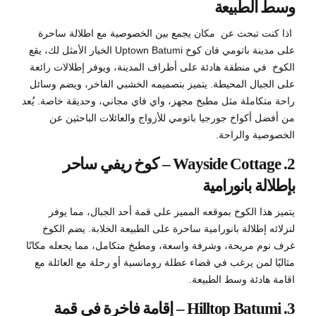
وسط الطبيعة
اذا كنت تبحث عن مكان يجمع بين الخصوصية مع اطلالة ساحرة
على مدينة باتومي فان كوخ Uptown Batumi الخيار الأمثل لك، يقع
الكوخ في منطقة هادئة على أطراف المدينة، ويوفر إطلالات رائعة
على الجبال المحيطة. يتميز بتصميمه الخشبي الفاخر، ويضم وسائل
راحة متكاملة مثل مطبخ مجهز، واي فاي مجاني، وحديقة خاصة. يُعد
من أفضل أكواخ جورجيا باتومي للأزواج والعائلات الباحثين عن
الخصوصية والراحة.
2. Wayside Cottage – كوخ ريفي ساحر
بإطلالة بانورامية
يتميز هذا الكوخ بموقعه المميز على قمة أحد الجبال، مما يوفر
لنزلائه إطلالة بانورامية ساحرة على الطبيعة الخلابة. يضم الكوخ
غرف نوم مريحة، وشرفة واسعة، ومطبخ متكامل، مما يجعله مكانًا
مثاليًا لمن يرغب في قضاء عطلة رومانسية أو رحلة مع العائلة مع
اقامة هادئة وسط الطبيعة.
3. Hilltop Batumi – إقامة فاخرة في قمة