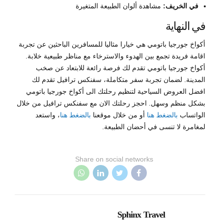
في الخريف:
مشاهدة ألوان الطبيعة المتغيرة
في النهاية
أكواخ جورجيا باتومي هي خيارا مثاليا للمسافرين الباحثين عن تجربة
اقامة فريدة تجمع بين الهدوء والاسترخاء مع مناظر طبيعية خلابة.
أكواخ جورجيا باتومي تقدم لك فرصة رائعة للابتعاد عن صخب
المدينة. لضمان تجربة سفر متكاملة، سفنكس ترافيل تقدم لك
افضل العروض السياحية لتنظيم رحلتك الى أكواخ جورجيا باتومي
بشكل منظم وسهل. احجز رحلتك الان مع سفنكس ترافيل من خلال
الواتساب
بالضغط هنا
أو من خلال موقعنا
بالضغط هنا
، واستعد
لمغامرة لا تنسى في أحضان الطبيعة.
Share on social networks
Sphinx Travel