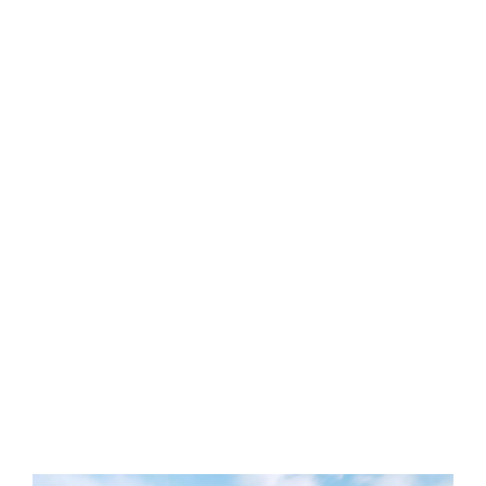
ز
ها
مارس
27,
2025
by
Sphinx
Travel
0