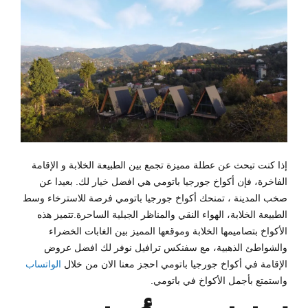
إذا كنت تبحث عن عطلة مميزة تجمع بين الطبيعة الخلابة و الإقامة
الفاخرة، فإن أكواخ جورجيا باتومي هي افضل خيار لك. بعيدا عن
صخب المدينة ، تمنحك أكواخ جورجيا باتومي فرصة للاسترخاء وسط
الطبيعة الخلابة، الهواء النقي والمناظر الجبلية الساحرة.تتميز هذه
الأكواخ بتصاميمها الخلابة وموقعها المميز بين الغابات الخضراء
والشواطئ الذهبية، مع سفنكس ترافيل نوفر لك افضل عروض
الإقامة في أكواخ جورجيا باتومي احجز معنا الان من خلال
الواتساب
واستمتع بأجمل الأكواخ في باتومي.