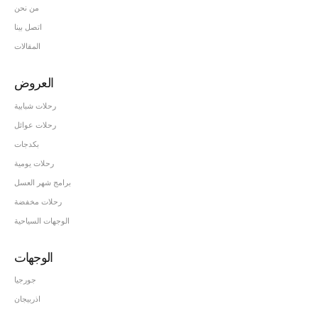
من نحن
اتصل بينا
المقالات
العروض
رحلات شبابية
رحلات عوائل
بكدجات
رحلات يومية
برامج شهر العسل
رحلات مخفضة
الوجهات السياحية
الوجهات
جورجيا
اذربيجان