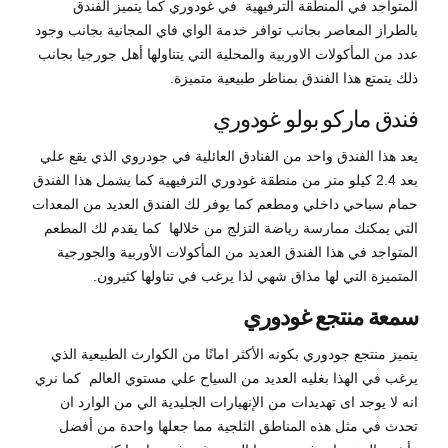
المتواجد في المنطقة الترفيهية في غودوري كما يتميز الفندق
بالطراز المعاصر بجانب توافر خدمة الواي فاي المجانية بجانب وجود
عدد من المأكولات الاوربية والمحلية التي يتناولها أهل جورجيا بجانب
ذلك يتمتع هذا الفندق بمناظر طبيعية متميزة.
فندق ماركو بولو غودوري
يعد هذا الفندق واحد من الفنادق العائلية في جودروي الذي يقع علي
بعد 2.4 كيلو متر من منطقة غودوري الترفيهية كما يشمل هذا الفندق
حمام سباحي داخلي ومطعم كما يوفر لك الفندق العديد من المعدات
التي يمكنك ممارسة رياضة التزلج من خلالها كما يقدم لك المطعم
المتواجد في هذا الفندق العديد من المأكولات الأوربية والجورجية
المتميزة التي لها مذاق شهي لذا يرغب في تناولها كثيرون.
سمعة منتجع غودوري
يتميز منتجع جودوري بكونه الأكثر امانًا من الكوارث الطبيعية الذي
يرغب في الهذا بغليه العديد من السياح علي مستوي العالم كما نري
انه لا يوجد اى تهديدات من الإنهيارات الجليدية الي من الوارد ان
تحدث في مثل هذه المناطق الثلجية مما جعلها واحدة من أفضل