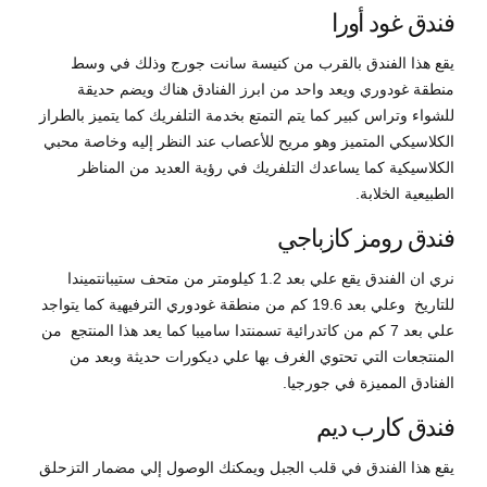
فندق غود أورا
يقع هذا الفندق بالقرب من كنيسة سانت جورج وذلك في وسط
منطقة غودوري ويعد واحد من ابرز الفنادق هناك ويضم حديقة
للشواء وتراس كبير كما يتم التمتع بخدمة التلفريك كما يتميز بالطراز
الكلاسيكي المتميز وهو مريح للأعصاب عند النظر إليه وخاصة محبي
الكلاسيكية كما يساعدك التلفريك في رؤية العديد من المناظر
الطبيعية الخلابة.
فندق رومز كازباجي
نري ان الفندق يقع علي بعد 1.2 كيلومتر من متحف ستيبانتميندا
للتاريخ وعلي بعد 19.6 كم من منطقة غودوري الترفيهية كما يتواجد
علي بعد 7 كم من كاتدرائية تسمنتدا ساميبا كما يعد هذا المنتجع من
المنتجعات التي تحتوي الغرف بها علي ديكورات حديثة وبعد من
الفنادق المميزة في جورجيا.
فندق كارب ديم
يقع هذا الفندق في قلب الجبل ويمكنك الوصول إلي مضمار التزحلق