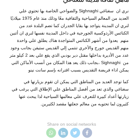
نري ان سغناغي Sighnaghi والضواحي الخاصة بها تحتوي علي
العديد من المعالم السياحية والثقافية معًا وذلك منذ عام 1975 ميلاديًا
لنري ان المدينة يتواجد بها بقايا الجدران كما تضم البلدة عدد من
الكنائس الأرذوكسية الجورجية في داخل المدينة نفسها لنري ان أثنين
منهم يعدوا من أشهر الكنائس المتواجدة هناك يطلق علي واحدة
منهم القديس جورج والأخري تنتمي إلي القديس ستيفن بجانب وجود
عدد من الأديرة بداخلها مقتل دير بودبي الذي يقع علي بعد 2 كيلو متر
من Sighnaghi ،بجانب ذلك يعد هذا المكان من أنسب الأماكن التي
يمكن اداء فريضة التقديس بسبب اقترانه بإسم سانت نينو
كما توجد العديد من المناطق التي يمكن ان تقوم بزيارتها في
سغناغي والذي تعد من أفضل المناطق علي الإطلاق التي يرغب في
زيارتها أعداد كبيرة للتعرف علي معالمها السياحية لذا يبحث عنها
كثيرون لما تحتويه من معالم جعلتها مقصد لكثيرين.
Share on social networks