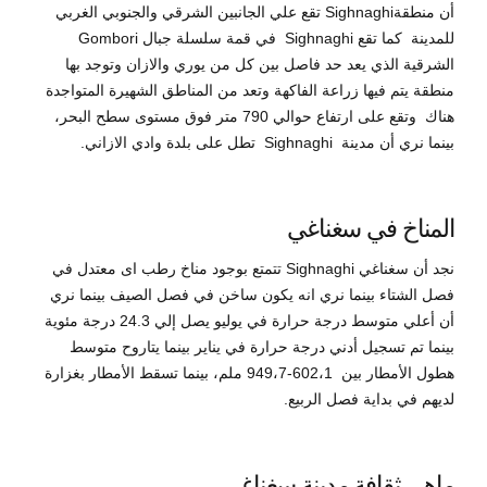
أن منطقةSighnaghi تقع علي الجانبين الشرقي والجنوبي الغربي
للمدينة كما تقع Sighnaghi في قمة سلسلة جبال Gombori
الشرقية الذي يعد حد فاصل بين كل من يوري والازان وتوجد بها
منطقة يتم فيها زراعة الفاكهة وتعد من المناطق الشهيرة المتواجدة
هناك وتقع على ارتفاع حوالي 790 متر فوق مستوى سطح البحر،
بينما نري أن مدينة Sighnaghi تطل على بلدة وادي الازاني.
المناخ في سغناغي
نجد أن سغناغي Sighnaghi تتمتع بوجود مناخ رطب اى معتدل في
فصل الشتاء بينما نري انه يكون ساخن في فصل الصيف بينما نري
أن أعلي متوسط درجة حرارة في يوليو يصل إلي 24.3 درجة مئوية
بينما تم تسجيل أدني درجة حرارة في يناير بينما يتاروح متوسط
هطول الأمطار بين 602،1-949،7 ملم، بينما تسقط الأمطار بغزارة
لديهم في بداية فصل الربيع.
ماهي ثقافة مدينة سغناغي