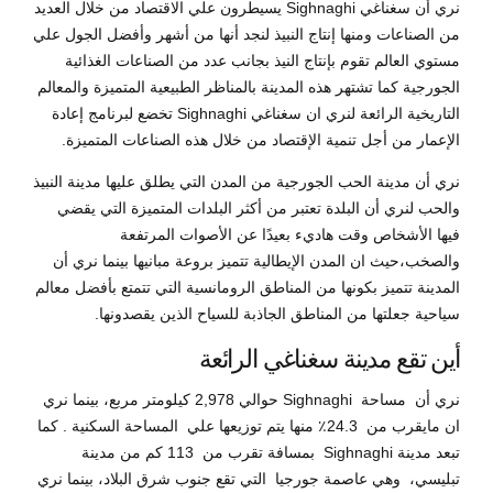
نري أن سغناغي Sighnaghi يسيطرون علي الاقتصاد من خلال العديد
من الصناعات ومنها إنتاج النبيذ لنجد أنها من أشهر وأفضل الجول علي
مستوي العالم تقوم بإنتاج النيذ بجانب عدد من الصناعات الغذائية
الجورجية كما تشتهر هذه المدينة بالمناظر الطبيعية المتميزة والمعالم
التاريخية الرائعة لنري ان سغناغي Sighnaghi تخضع لبرنامج إعادة
الإعمار من أجل تنمية الإقتصاد من خلال هذه الصناعات المتميزة.
نري أن مدينة الحب الجورجية من المدن التي يطلق عليها مدينة النبيذ
والحب لنري أن البلدة تعتبر من أكثر البلدات المتميزة التي يقضي
فيها الأشخاص وقت هاديء بعيدًا عن الأصوات المرتفعة
والصخب،حيث ان المدن الإيطالية تتميز بروعة مبانيها بينما نري أن
المدينة تتميز بكونها من المناطق الرومانسية التي تتمتع بأفضل معالم
سياحية جعلتها من المناطق الجاذبة للسياح الذين يقصدونها.
أين تقع مدينة سغناغي الرائعة
نري أن مساحة Sighnaghi حوالي 2,978 كيلومتر مربع، بينما نري
ان مايقرب من 24.3٪ منها يتم توزيعها علي المساحة السكنية . كما
تبعد مدينة Sighnaghi بمسافة تقرب من 113 كم من مدينة
تبليسي، وهي عاصمة جورجيا التي تقع جنوب شرق البلاد، بينما نري