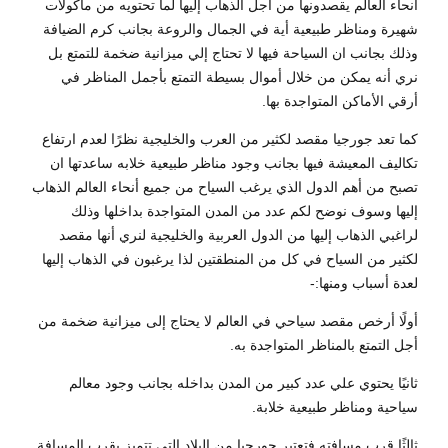
أنحاء العالم يقصدونها من أجل الذهاب إليها لما تحتويه من مأكولات
شهيرة ومناظر طبيعية أية في الجمال والروعة بجانب كرم الضيافة
وذلك بجانب ان السياحة فيها لا تحتاج إلي ميزانية ضخمة للتمتع بل
نري أنه يمكن من خلال أموال بسيطة التمتع بأجمل المناظر في
أرقي الأماكن المتواجدة بها.
كما تعد جورجيا مقصد لكثير من العرب والخليجية نظرًا لعدم ارتفاع
تكاليف المعيشة فيها بجانب وجود مناظر طبيعية خلابه ساعدتها ان
تصبح من أهم الدول الذي يرغب السياح من جميع أنحاء العالم الذهاب
إليها وسوف نوضح لكم عدد من المدن المتواجدة بداخلها وذلك
لراغبي الذهاب إليها من الدول العربية والخليجية لنري أنها مقصد
لكثير من السياح في كل من المنطقتين لذا يرغبون في الذهاب إليها
لعدة أسباب ومنها:-
أولًا أرخص مقصد سياحي في العالم لا يحتاج إلى ميزانية ضخمة من
أجل التمتع بالمناظر المتواجدة به.
ثانيًا يحتوي علي عدد كبير من المدن بداخله بجانب وجود معالم
سياحية ومناظر طبيعية خلابة.
ثالثًا قرب مسافته فتعتبر جورجيا من البلاد التي تتميز بقرب المسافة