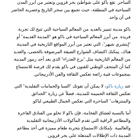
الساحر. تقع باكو على شواطئ بحر قزوين وتعتبر من أبرز المدن
السياحية في المنطقة، حيث تجمع بين سحر التاريخ وعصرية الحاضر
في آن واحد.
باكو مدينة تتميز بالعديد من المعالم السياحية التي تتيح لك تجربة
فريدة. من أبرز المعالم السياحية في باكو هو “المدينة القديمة” أو
“إيتشري شيهر”، التي تعتبر من أبرز المواقع التاريخية في المدينة.
هناك، يمكنك اكتشاف الشوارع الضيقة المرصوفة بالحصى، والعديد
من المعالم التاريخية مثل “برج العذراء” الذي يعد أحد رموز المدينة.
كما أن المتحف الوطني للفنون في باكو يقدم لك فرصة للاستمتاع
بمجموعات فنية رائعة تعكس الثقافة والفن الأذربيجاني.
عند
زيارة باكو
، لا يمكن أن تفوتك “السبا والحمامات التقليدية” التي
تعكس الثقافة الحميمة للمدينة، فضلاً عن زيارة “الحدائق
والمنتزهات” الساحرة التي تعكس الجمال الطبيعي لباكو.
أما بالنسبة لعشاق الفخامة، فإن باكو لا تخلو من الفنادق الفاخرة
والمطاعم الراقية التي تقدم المأكولات الأذربيجانية التقليدية
والعالمية. بإمكانك الاستمتاع بتجربة طعام مميزة في أحد مطاعم
المدينة ذات الإطلالات المذهلة على بحر قزوين.