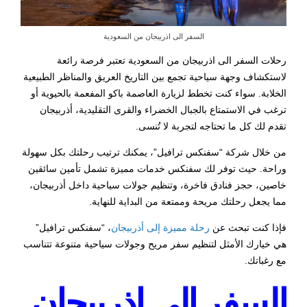
السفر الى اذربيجان من السعودية
رحلات
السفر الى اذربيجان من السعودية
تعتبر فرصة رائعة
لاستكشاف وجهة سياحية تجمع بين التاريخ العريق والمناظر الطبيعية
الخلابة. سواء كنت تخطط لزيارة العاصمة باكو المفعمة بالحيوية أو
ترغب في الاستمتاع بالجبال الخضراء والقرى التقليدية، أذربيجان
تقدم لك كل ما تحتاجه لتجربة لا تُنسى.
من خلال شركة “سفنكس ترافيل”، يمكنك ترتيب رحلتك بكل سهولة
وراحة. حيث توفر لك سفنكس خدمات مميزة تشمل تأمين سائقين
خاصين، حجز فنادق فاخرة، وتنظيم جولات سياحية داخل أذربيجان،
مما يجعل رحلتك مريحة وممتعة من البداية للنهاية.
فإذا كنت تبحث عن
رحلة مميزة إلى أذربيجان
، “سفنكس ترافيل”
هي خيارك الأمثل لتنظيم سفر مريح وجولات سياحية متنوعة تتناسب
مع رغباتك.
السفر الى اذربيجان