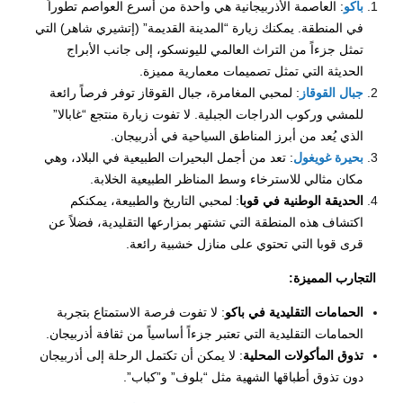
باكو
: العاصمة الأذربيجانية هي واحدة من أسرع العواصم تطوراً
في المنطقة. يمكنك زيارة “المدينة القديمة” (إتشيري شاهر) التي
تمثل جزءاً من التراث العالمي لليونسكو، إلى جانب الأبراج
الحديثة التي تمثل تصميمات معمارية مميزة.
جبال القوقاز
: لمحبي المغامرة، جبال القوقاز توفر فرصاً رائعة
للمشي وركوب الدراجات الجبلية. لا تفوت زيارة منتجع “غابالا”
الذي يُعد من أبرز المناطق السياحية في أذربيجان.
بحيرة غويغول
: تعد من أجمل البحيرات الطبيعية في البلاد، وهي
مكان مثالي للاسترخاء وسط المناظر الطبيعية الخلابة.
الحديقة الوطنية في قوبا
: لمحبي التاريخ والطبيعة، يمكنكم
اكتشاف هذه المنطقة التي تشتهر بمزارعها التقليدية، فضلاً عن
قرى قوبا التي تحتوي على منازل خشبية رائعة.
التجارب المميزة:
الحمامات التقليدية في باكو
: لا تفوت فرصة الاستمتاع بتجربة
الحمامات التقليدية التي تعتبر جزءاً أساسياً من ثقافة أذربيجان.
تذوق المأكولات المحلية
: لا يمكن أن تكتمل الرحلة إلى أذربيجان
دون تذوق أطباقها الشهية مثل “بلوف” و”كباب”.