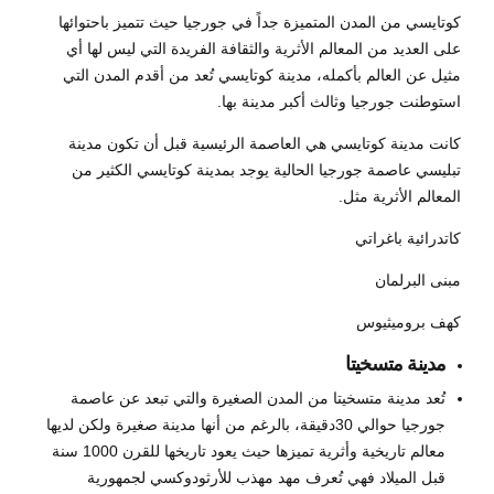
كوتايسي من المدن المتميزة جداً في جورجيا حيث تتميز باحتوائها
على العديد من المعالم الأثرية والثقافة الفريدة التي ليس لها أي
مثيل عن العالم بأكمله، مدينة كوتايسي تُعد من أقدم المدن التي
استوطنت جورجيا وثالث أكبر مدينة بها.
كانت مدينة كوتايسي هي العاصمة الرئيسية قبل أن تكون مدينة
تبليسي عاصمة جورجيا الحالية يوجد بمدينة كوتايسي الكثير من
المعالم الأثرية مثل.
كاتدرائية باغراتي
مبنى البرلمان
كهف بروميثيوس
مدينة متسخيتا
تُعد مدينة متسخيتا من المدن الصغيرة والتي تبعد عن عاصمة
جورجيا حوالي 30دقيقة، بالرغم من أنها مدينة صغيرة ولكن لديها
معالم تاريخية وأثرية تميزها حيث يعود تاريخها للقرن 1000 سنة
قبل الميلاد فهي تُعرف مهد مهذب للأرثودوكسي لجمهورية