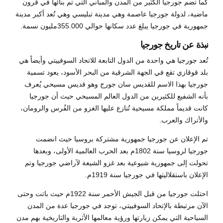
كما تضم جورجيا الكثير من المدن والمباني التي تم بنائها في قرون
ماضية، لدولة جورجيا عاصمة وهي مدينة تبليسي وهي تُعد أكبر مدينة
جمهورية في جورجيا يبلغ عدد سكانها حوالي 355.000مليون نسمة.
نبذة عن تاريخ جورجيا
تُعد جورجيا هي واحدة من الدول التابعة للاتحاد السوفييتي وأيضاً هي
بلد قوقازي تقع في الجهة الشرقية من البحر الأسود، يعود تسمية
جورجيا بهذا الاسم للقديس سان جورج وهو قديس مسيحي يُعرف
بأنه الشفيع للكثيرين من الدول العالم المسيحي حيث أن جورجيا
كانت قديماً مملكة مسيحية تُنازع عليها الغزو من الفُرس والرومان،
والأتراك والعرب.
تم الإعلان عن جورجيا جمهورية مشتركة بروسيا حيث انضمت
جورجيا لروسيا سنة 1802م بعد الحرب العالمية الأولى، وبعدها
تحولت إلى جمهورية شيوعية بعد غزو الشيعة لآراضي جورجيا وتم
الإعلان باستقلاليتها في جورجيا سنة 1919م.
احتلت جورجيا من قبل الجيش الأحمر سنة 1922م حيث باتت وحتى
الآن مرتبطة بالإتحاد السوفييتي، توجد في جورجيا عدة من المدن
السياحية التي يمكن زيارتها ورؤية معالمها الأثرية والتاريخية بهم مدن