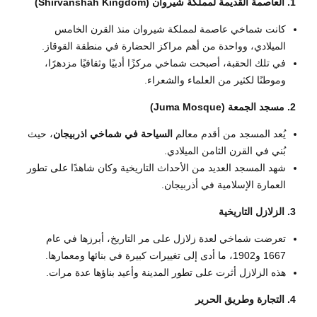
1. العاصمة القديمة لمملكة شيروان (Shirvanshah Kingdom)
كانت شماخي عاصمة لمملكة شيروان منذ القرن الخامس
الميلادي، وواحدة من أهم مراكز الحضارة في منطقة القوقاز.
في تلك الحقبة، أصبحت شماخي مركزًا أدبيًا وثقافيًا مزدهرًا،
وموطنًا لكثير من العلماء والشعراء.
2. مسجد الجمعة (Juma Mosque)
يُعد المسجد من أقدم معالم
السياحة في شماخي اذربيجان
، حيث
بُني في القرن الثامن الميلادي.
شهد المسجد العديد من الأحداث التاريخية وكان شاهدًا على تطور
العمارة الإسلامية في أذربيجان.
3. الزلازل التاريخية
تعرضت شماخي لعدة زلازل على مر التاريخ، أبرزها في عام
1667 و1902، ما أدى إلى تغييرات كبيرة في بنائها ومعمارها.
هذه الزلازل أثرت على تطور المدينة وأعيد بناؤها عدة مرات.
4. التجارة وطريق الحرير