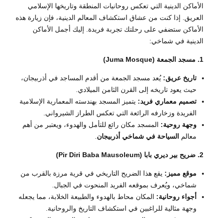
الأماكن الدينية التي تعكس روحانيات المنطقة وتاريخها الإسلامي
العريق. إذا كنت من عشاق استكشاف المعالم الدينية، فإن زيارة هذه
الأماكن ستضفي على رحلتك تجربة فريدة. إليك أجمل الأماكن
الدينية في شماخي:
1. مسجد الجمعة (Juma Mosque)
تاريخ عريق:
يُعد مسجد الجمعة من أقدم المساجد في أذربيجان،
حيث يعود تاريخه إلى القرن الثامن الميلادي.
تصميم معماري فريد:
يتميز المسجد بهندسته المعمارية الإسلامية
الفريدة وزخارفه الرائعة التي تعكس الطراز الشيرواني.
وجهة روحية:
المسجد مكان رائع للتأمل والهدوء، ويعتبر من أهم
معالم
السياحة في شماخي أذربيجان
.
2. ضريح بير ديري بابا (Pir Diri Baba Mausoleum)
موقع مميز:
يقع هذا الضريح التاريخي في قرية مرزة بالقرب من
شماخي، ويُعرف بموقعه الفريد المنحوت في الجبال.
أجواء روحانية:
المكان محاط بالهدوء والطبيعة الخلابة، مما يجعله
وجهة مثالية للراغبين في استكشاف التاريخ والروحانية.