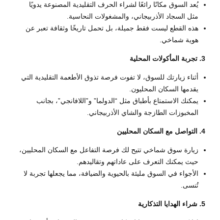
يُعد السوق مكانًا رائعًا لشراء الحرف التقليدية المصنوعة يدويًا
مثل السجاد الأذربيجاني، والمشغولات النحاسية.
هذه القطع ليست فقط جميلة، بل تحمل تاريخًا وثقافة تعبر عن
هوية شماخي.
3. تجربة المأكولات المحلية
أثناء زيارتك للسوق، لا تفوت فرصة تذوق الأطعمة التقليدية التي
يقدمها السكان المحليون.
يمكنك الاستمتاع بأطباق مثل “الدولما” و”اللافانجي”، بجانب
المخبوزات الطازجة والشاي الأذربيجاني.
4. التواصل مع السكان المحليين
زيارة سوق شماخي تتيح لك فرصة التفاعل مع السكان المحليين،
حيث يمكنك التعرف على عاداتهم وتقاليدهم.
الأجواء في السوق مليئة بالحيوية والضيافة، مما يجعلها تجربة لا
تُنسى.
5. شراء الهدايا التذكارية