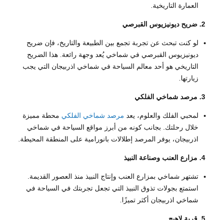
العمارة التاريخية.
2. ضريح ديونيزيوس القبرصي
لو كنت تبحث عن تجربة تجمع بين الطبيعة والتاريخ، فإن ضريح
ديونيزيوس القبرصي في شماخي يُعد وجهة رائعة. هذا الضريح
التاريخي هو أحد معالم السياحة في شماخي اذربيجان التي يجب
زيارتها.
3. مرصد شماخي الفلكي
لمحبي الفلك والعلوم، يعد
مرصد شماخي الفلكي
محطة مميزة
خلال رحلتك. بجانب كونه من أبرز مواقع السياحة في شماخي
اذربيجان، يوفر المرصد إطلالات بانورامية على المنطقة المحيطة.
4. مزارع العنب وصناعة النبيذ
تشتهر شماخي بمزارع العنب وإنتاج النبيذ منذ العصور القديمة.
استمتع بجولات تذوق النبيذ التي تجعل تجربتك في السياحة في
شماخي اذربيجان أكثر تميزًا.
5. قرية لاهيج