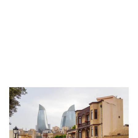
2025
by
Sphinx
Travel
0