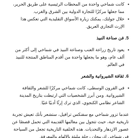
كانت شماخي واحدة من المحطات الرئيسية على طريق الحرير،
مما جعلها مركزًا للتجارة الدولية بين الشرق والغرب.
خلال جولتك، يمكنك زيارة الأسواق التقليدية التي تعكس هذا
الإرث التجاري العريق.
5. فن صناعة النبيذ
يعود تاريخ زراعة العنب وصناعة النبيذ في شماخي إلى أكثر من
ألف عام، وهو ما يجعلها واحدة من أقدم المناطق المنتجة للنبيذ
في العالم.
6. ثقافة الشيروانية والشعر
في القرون الوسطى، كانت شماخي مركزًا للشعر والثقافة
الشيروانية. ومن أبرز الشخصيات التي ارتبطت بتاريخ المدينة
الشاعر نظامي الكنجوي، الذي ترك إرثًا أدبيًا غنيًا.
عندما تزور شماخي مع سفنكس ترافيل، ستشعر بأنك تعيش تجربة
تاريخية حية، حيث تتجول بين معالمها القديمة التي تحمل قصصًا عن
عصور الازدهار والتحديات. هذه الخلفية التاريخية تجعل من السياحة
في شماخي اذربيجان رحلة مليئة بالإلهام والمعرفة.