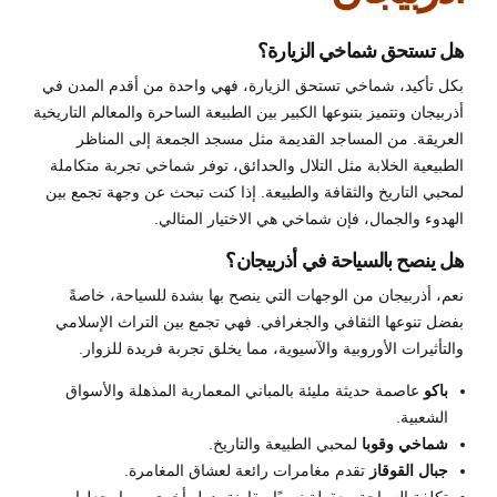
هل تستحق شماخي الزيارة؟
بكل تأكيد، شماخي تستحق الزيارة، فهي واحدة من أقدم المدن في
أذربيجان وتتميز بتنوعها الكبير بين الطبيعة الساحرة والمعالم التاريخية
العريقة. من المساجد القديمة مثل مسجد الجمعة إلى المناظر
الطبيعية الخلابة مثل التلال والحدائق، توفر شماخي تجربة متكاملة
لمحبي التاريخ والثقافة والطبيعة. إذا كنت تبحث عن وجهة تجمع بين
الهدوء والجمال، فإن شماخي هي الاختيار المثالي.
هل ينصح بالسياحة في أذربيجان؟
نعم، أذربيجان من الوجهات التي ينصح بها بشدة للسياحة، خاصةً
بفضل تنوعها الثقافي والجغرافي. فهي تجمع بين التراث الإسلامي
والتأثيرات الأوروبية والآسيوية، مما يخلق تجربة فريدة للزوار.
باكو
عاصمة حديثة مليئة بالمباني المعمارية المذهلة والأسواق
الشعبية.
شماخي وقوبا
لمحبي الطبيعة والتاريخ.
جبال القوقاز
تقدم مغامرات رائعة لعشاق المغامرة.
تكلفة السياحة معقولة نسبيًا مقارنة بدول أخرى، مما يجعلها