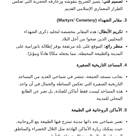
تصميم فني:
يتميز الضريح بنقوشه وزخارفه الحجرية التي تعكس
الطراز المعماري الإسلامي القديم.
3. مقابر الشهداء (Martyrs’ Cemetery)
تكريم الأبطال:
هذه المقابر مخصصة لتخليد ذكرى الشهداء
المحليين الذين ضحوا من أجل البلاد.
منظر رائع:
الموقع على تلة مرتفعة يوفر إطلالة بانورامية على
المدينة والطبيعة المحيطة، مما يجعله مكانًا هادئًا ومؤثرًا.
4. المساجد التاريخية الصغيرة
بجانب مسجد الجمعة، تنتشر في شماخي العديد من المساجد
التاريخية الصغيرة التي تعكس البساطة والجمال في آن واحد.
هذه المساجد ليست فقط أماكن للعبادة، بل تعبر عن الطابع
المحلي للمدينة.
5. الأماكن الروحانية في الطبيعة
تعتبر شماخي بحد ذاتها مدينة تمتزج فيها الطبيعة مع الروحانية،
حيث يمكنك زيارة الأماكن الهادئة مثل التلال الخضراء والمناطق
المحيطة بالمعالم الدينية للاسترخاء والتأمل.