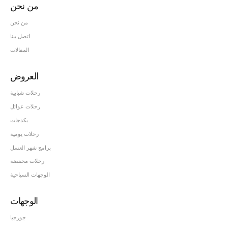
من نحن
من نحن
اتصل بينا
المقالات
العروض
رحلات شبابية
رحلات عوائل
بكدجات
رحلات يومية
برامج شهر العسل
رحلات مخفضة
الوجهات السياحية
الوجهات
جورجيا