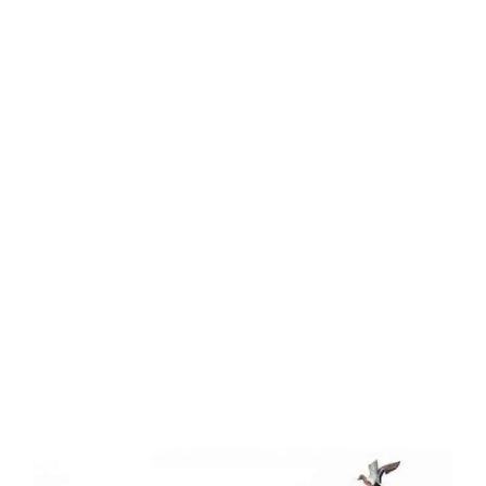
ة
يناير
16,
2020
by
Sphinx
Travel
0