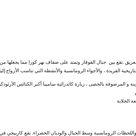
لعريق .تقع بين جبال القوقاز وتمتد على ضفاف نهر كورا مما يجعلها م
لتاريخية الفريدة ، والأجواء الرومانسية والأنشطة التي تناسب الأزواج.إل
ة و المرصوفة بالحصى ، زيارة كاتدرائية ساميبا أكبر الكنائس الأرثوذك
 الخلابة
للحظات الرومانسية وسط الجبال والوديان الخضراء. تقع كازبيجي في م