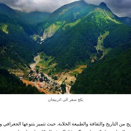
بكج سفر الى اذربيجان
يج من التاريخ والثقافة والطبيعة الخلابة. حيث تتميز بتنوعها الجغرافي 