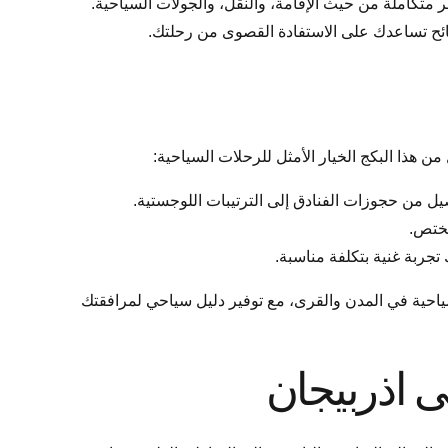
يجان” من Sphinx Travel يوفر لك كل ما تحتاجه لتجربة سفر متكاملة من حيث الإقامة، والنقل، والجولات السياحية.
صائح تساعدك على الاستفادة القصوى من رحلتك.
ن هذا البكج الخيار الأمثل للرحلات السياحية:
يل من حجوزات الفنادق إلى الترتيبات اللوجستية.
مختص.
تجربة غنية بتكلفة مناسبة.
احية في المدن والقرى، مع توفير دليل سياحي لمرافقتك
 اذربيجان