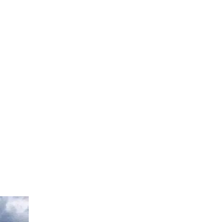
2024
by
Sphinx
Travel
0