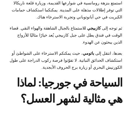
استمتع بنزهة رومانسية في شوارعها القديمة، وزيارة قلعة ناريكالا
التي توفر إطلالات مذهلة على المدينة. يمكنكما استكشاف حمامات
الكبريت في حي أبانوتوباني وتجربة الاسترخاء هناك.
ثم توجه إلى
كازبيجي
للاستمتاع بالجبال الشاهقة والهواء النقي. قضاء
الوقت في فندق يطل على جبل كازبيجي يُعد خيارًا مثاليًا للأزواج
الذين يبحثون عن الهدوء.
بعدها، انتقل إلى
باتومي
، حيث يمكنكم الاسترخاء على الشواطئ أو
استكشاف الحدائق النباتية. لا تفوّتوا فرصة ركوب الدراجة على طول
الكورنيش البحري أو زيارة برج الحروف الأبجدية.
السياحة في جورجيا: لماذا
هي مثالية لشهر العسل؟