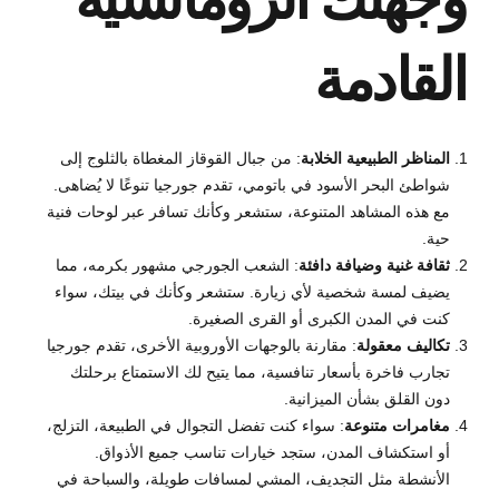
القادمة
المناظر الطبيعية الخلابة
: من جبال القوقاز المغطاة بالثلوج إلى
شواطئ البحر الأسود في باتومي، تقدم جورجيا تنوعًا لا يُضاهى.
مع هذه المشاهد المتنوعة، ستشعر وكأنك تسافر عبر لوحات فنية
حية.
ثقافة غنية وضيافة دافئة
: الشعب الجورجي مشهور بكرمه، مما
يضيف لمسة شخصية لأي زيارة. ستشعر وكأنك في بيتك، سواء
كنت في المدن الكبرى أو القرى الصغيرة.
تكاليف معقولة
: مقارنة بالوجهات الأوروبية الأخرى، تقدم جورجيا
تجارب فاخرة بأسعار تنافسية، مما يتيح لك الاستمتاع برحلتك
دون القلق بشأن الميزانية.
مغامرات متنوعة
: سواء كنت تفضل التجوال في الطبيعة، التزلج،
أو استكشاف المدن، ستجد خيارات تناسب جميع الأذواق.
الأنشطة مثل التجديف، المشي لمسافات طويلة، والسباحة في