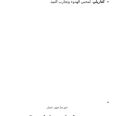
كفاريلي
: لمحبي الهدوء وتجارب النبيذ.
جورجيا شهر عسل