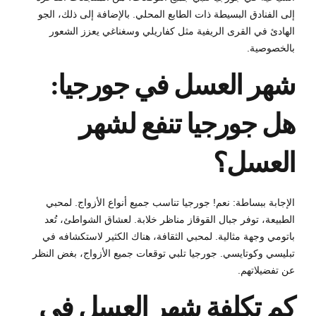
إلى الفنادق البسيطة ذات الطابع المحلي. بالإضافة إلى ذلك، الجو
الهادئ في القرى الريفية مثل كفاريلي وسغناغي يعزز الشعور
بالخصوصية.
شهر العسل في جورجيا:
هل جورجيا تنفع لشهر
العسل؟
الإجابة ببساطة: نعم! جورجيا تناسب جميع أنواع الأزواج. لمحبي
الطبيعة، توفر جبال القوقاز مناظر خلابة. لعشاق الشواطئ، تُعد
باتومي وجهة مثالية. لمحبي الثقافة، هناك الكثير لاستكشافه في
تبليسي وكوتايسي. جورجيا تلبي توقعات جميع الأزواج، بغض النظر
عن تفضيلاتهم.
كم تكلفة شهر العسل في