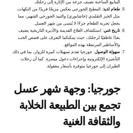
الينابيع الساخنة تضيف جرعة من الإثارة إلى رحلتك.
طعام لذيذ
: المطبخ الجورجي يعكس مزيجًا فريدًا من النكهات،
مثل الخبز التقليدي (خاشابوري) والنبيذ الجورجي الشهير، مما
يجعل تجربة الطعام جزءًا لا يُنسى من شهر العسل.
تاريخ غني
: استكشاف القلاع القديمة والأديرة التاريخية يضيف
بعدًا عاطفيًا لرحلتك، حيث يمكنكما التعرف على قصص الحب
والأساطير المرتبطة بهذه المواقع.
سهولة الوصول
: جورجيا تقدم تسهيلات كبيرة للزوار، بما في ذلك
التأشيرة الإلكترونية وإجراءات دخول ميسرة. كما أن رحلات
الطيران إلى جورجيا متوفرة بأسعار معقولة.
جورجيا: وجهة شهر عسل
تجمع بين الطبيعة الخلابة
والثقافة الغنية