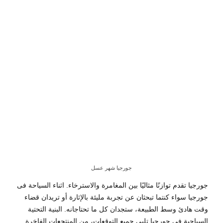
جورجيا شهر عسل
جورجيا تقدم توازنًا مثاليًا بين المغامرة والاسترخاء. اثناء
السياحة فى
جورجيا
سواء كنتما تبحثان عن تجربة مليئة بالإثارة أو تريدان قضاء
وقت هادئ وسط الطبيعة، ستجدان كل ما تحتاجانه. البنية التحتية
السياحية في جورجيا تلبي جميع التوقعات، من المنتجعات الفاخرة