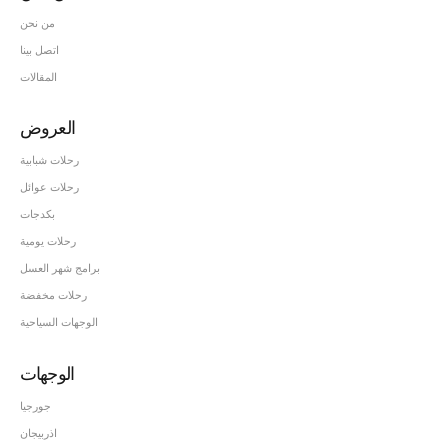
من نحن
اتصل بينا
المقالات
العروض
رحلات شبابية
رحلات عوائل
بكدجات
رحلات يومية
برامج شهر العسل
رحلات مخفضة
الوجهات السياحية
الوجهات
جورجيا
اذربيجان