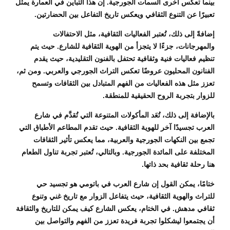
بينما تعكس أخرى السمات الجورجية. إن هذا التباين في العمارة يمثل
تعبيرًا عن التنوع الثقافي ويعكس تاريخ التفاعل بين الحضارتين.
إضافةً إلى ذلك، تُعتبر الفعاليات الثقافية، مثل الاحتفالات
والمهرجانات، جزءًا لا يتجزأ من الهوية الثقافية للشارع. حيث يتم
تنظيم فعاليات فنية وثقافية تحتفل بالفنون التقليدية، حيث يقدم
الفنانون المحليون عروضًا تعكس التراث الجورجي والعربي. ومن ثم،
تعزز مثل هذه الفعاليات من الفهم المتبادل بين الثقافات وتسمح
للزوار بتجربة الروح الحقيقية للمنطقة.
بالإضافة إلى ذلك، تُعَد المأكولات المتنوعة التي تُقدَّم في شارع
العرب تجسيدًا آخر للهوية الثقافية. حيث تقدم المطاعم الأطباق التي
تجمع بين النكهات الجورجية والعربية، مما يعكس تأثير الثقافات
المختلفة على المائدة الجورجية. وبالتالي، تُعتبر تجربة تناول الطعام
هنا رحلة ثقافية بحد ذاتها.
ختامًا، يمكن القول إن شارع العرب في باتومي هو تجسيد حي
للتراث والهوية الثقافية، حيث يتفاعل الزوار مع تاريخ غني وتنوع
ثقافي مدهش. في الختام، يعكس الشارع كيف يمكن للتاريخ والثقافة
أن يجتمعوا ليشكلوا تجربة فريدة تعزز من الفهم والتواصل بين