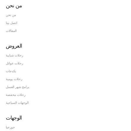
من نحن
من نحن
اتصل بينا
المقالات
العروض
رحلات شبابية
رحلات عوائل
بكدجات
رحلات يومية
برامج شهر العسل
رحلات مخفضة
الوجهات السياحية
الوجهات
جورجيا