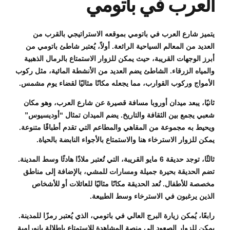
العرب في باتومي
يتميز شارع العرب في باتومي بموقعه الاستراتيجي بالقرب من
العديد من المعالم السياحية الرائعة. أولاً، يُعتبر شاطئ باتومي من
أبرز الوجهات القريبة، حيث يمكن للزوار الاستمتاع بالرمال الذهبية
والمياه الزرقاء. الشاطئ يضم العديد من الأنشطة المائية، مثل ركوب
الأمواج وركوب القوارب، مما يجعله مكانًا مثاليًا لقضاء يوم مشمس.
ثانيًا، يبعد ميدان أوروبا مسافة قصيرة عن شارع العرب، وهو مكان
شعبي يجمع بين الثقافة والتاريخ. يضم الميدان تمثال “أوديسيوس”
ويحيط به مجموعة من المقاهي والمطاعم التي تقدم أطباقًا متنوعة.
يمكن للزوار الاسترخاء هنا والاستمتاع بالأجواء النابضة بالحياة.
ثالثًا، توجد حديقة 6 مايو القريبة، التي تُعتبر ملاذًا هادئًا وسط المدينة.
تضم الحديقة بحيرة جميلة ومسارات للمشي، بالإضافة إلى مناطق
مخصصة للأطفال. تُعد الحديقة مكانًا مثاليًا للعائلات أو للأشخاص
الذين يرغبون في الاسترخاء وسط الطبيعة.
رابعًا، يُمكن زيارة البرج العالي في باتومي، الذي يُعتبر رمزًا للمدينة.
يمكن للزوار الصعود إلى منصة المشاهدة للاستمتاع بإطلالة بانورامية