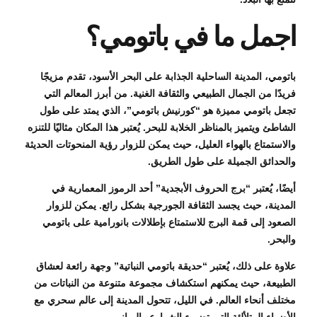
اجمل ما في باتومي؟
باتومي، المدينة الساحلية الجذابة على البحر الأسود، تقدم مزيجًا
فريدًا من الجمال الطبيعي والثقافة الغنية. من أبرز المعالم التي
تجعل باتومي مميزة هو “كورنيش باتومي”، الذي يمتد على طول
الشاطئ ويتميز بالمناظر الخلابة للبحر. يُعتبر هذا المكان مثاليًا للتنزه
والاستمتاع بالهواء العليل، حيث يمكن للزوار رؤية المنحوتات الحديثة
والحدائق الجميلة على طول الطريق.
أيضًا، يُعتبر “برج الحروف الأبجدية” أحد الرموز المعمارية في
المدينة، حيث يجسد الثقافة الجورجية بشكل رائع. يمكن للزوار
الصعود إلى قمة البرج للاستمتاع بإطلالات بانورامية على باتومي
والبحر.
علاوة على ذلك، يُعتبر “حديقة باتومي النباتية” وجهة رائعة لعشاق
الطبيعة، حيث يمكنهم استكشاف مجموعة متنوعة من النباتات من
مختلف أنحاء العالم. في الليل، تتحول المدينة إلى عالم سحري مع