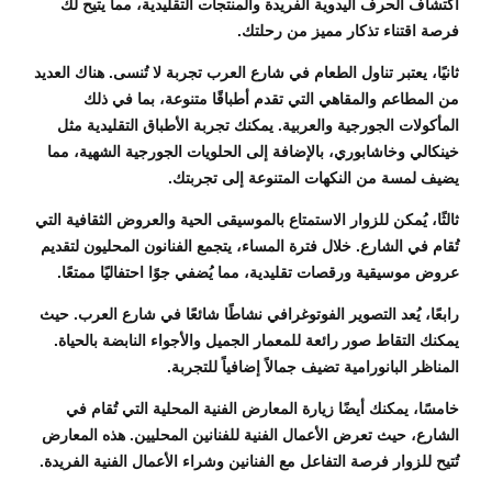
اكتشاف الحرف اليدوية الفريدة والمنتجات التقليدية، مما يتيح لك
فرصة اقتناء تذكار مميز من رحلتك.
ثانيًا، يعتبر تناول الطعام في شارع العرب تجربة لا تُنسى. هناك العديد
من المطاعم والمقاهي التي تقدم أطباقًا متنوعة، بما في ذلك
المأكولات الجورجية والعربية. يمكنك تجربة الأطباق التقليدية مثل
خينكالي وخاشابوري، بالإضافة إلى الحلويات الجورجية الشهية، مما
يضيف لمسة من النكهات المتنوعة إلى تجربتك.
ثالثًا، يُمكن للزوار الاستمتاع بالموسيقى الحية والعروض الثقافية التي
تُقام في الشارع. خلال فترة المساء، يتجمع الفنانون المحليون لتقديم
عروض موسيقية ورقصات تقليدية، مما يُضفي جوًا احتفاليًا ممتعًا.
رابعًا، يُعد التصوير الفوتوغرافي نشاطًا شائعًا في شارع العرب. حيث
يمكنك التقاط صور رائعة للمعمار الجميل والأجواء النابضة بالحياة.
المناظر البانورامية تضيف جمالاً إضافياً للتجربة.
خامسًا، يمكنك أيضًا زيارة المعارض الفنية المحلية التي تُقام في
الشارع، حيث تعرض الأعمال الفنية للفنانين المحليين. هذه المعارض
تُتيح للزوار فرصة التفاعل مع الفنانين وشراء الأعمال الفنية الفريدة.