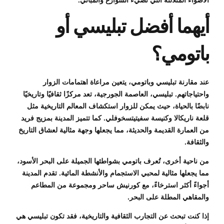
الأضواء المتلألئة التي تضيء الشوارع والمباني.
أيهما أفضل تبليسي أو
باتومي؟
عند مقارنة تبليسي وباتومي، يتعين مراعاة اهتمامات الزوار
واحتياجاتهم. تبليسي، العاصمة الجورجية، تعد مركزًا ثقافيًا وتاريخيًا
نابضًا بالحياة، حيث يمكن للزوار استكشاف المعالم التاريخية مثل
قلعة ناريكالا وكنيسة سفيتيتسخوفلي. كما تتميز المدينة بمزيج فريد
من العمارة القديمة والحديثة، مما يجعلها وجهة مثالية لعشاق التاريخ
والثقافة.
من ناحية أخرى، تُعرف باتومي بشواطئها الجميلة على البحر الأسود،
مما يجعلها مثالية لمحبي الاستجمام والأنشطة المائية. تقدم المدينة
أجواءً أكثر استرخاءً، مع كورنيش ساحر ومجموعة من المطاعم
والمقاهي المطلة على البحر.
إذا كنت تبحث عن التجارب الثقافية والتاريخية، فقد تكون تبليسي هي