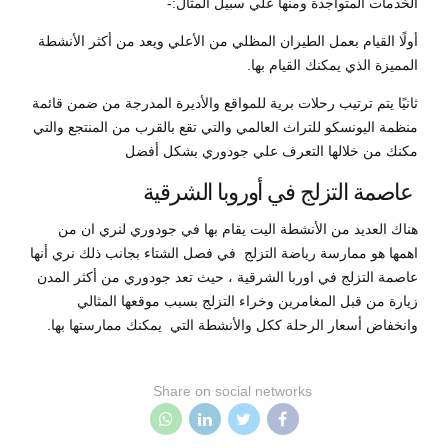
الخدمات المتواجدة ومنها علي سبيل المثال:-
أولًا القيام بعمل الطيران المظلي من الأعلي ويعد من أكثر الأنشطة
المميزة الذي يمكنك القيام بها.
ثانيًا يتم ترتيب رحلات برية للمواقع والأديرة المدرجة من ضمن قائمة
منظمة اليونسكو للتراث العالمي والتي تقع بالقرب من المنتجع والتي
مكنك من خلالها التعرف علي جودوري بشكل أفضل
عاصمة التزلج في أوروبا الشرقية
هناك العديد من الأنشطة اليت يقام بها في جودوري لنري ان من
اهمها هو ممارسة رياضة التزلج في فصل الشتاء بجانب ذلك نري أنها
عاصمة التزلج في اوربا الشرقية ، حيث تعد جودوري من أكثر المدن
زيارة من قبل المغامرين وخراء التزلج بسبب موقعها المثالي
وانخفاض أسعار الرحلة ككل والأنشطة التي يمكنك ممارستها بها.
Share on social networks