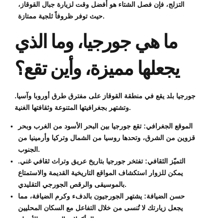
التزلج، فإن فصل الشتاء هو أفضل وقت لزيارة جبال القوقاز،
حيث توفر ظروفاً ثلجية ممتازة.
ما هي جورجيا، وما الذي
يجعلها مميزة، وأين تقع؟
جورجيا بلد يقع في منطقة القوقاز على مفترق طرق أوروبا وآسيا.
وتشتهر بجغرافيتها المتنوعة وثقافتها الغنية.
الموقع الجغرافي: تقع جورجيا بين البحر الأسود من الغرب وبحر
قزوين من الشرق، وتحدها روسيا من الشمال وتركيا وأرمينيا من
الجنوب.
التميّز الثقافي: تفتخر جورجيا بتاريخ عريق وتراث ثقافي غني.
يمكن للزوار استكشاف المواقع التاريخية القديمة والاستمتاع
بالموسيقى والرقص الجورجي التقليدي.
حسن الضيافة: يشتهر الجورجيون بالدفء وكرم الضيافة، مما
يجعل زيارتك لا تُنسى من خلال التفاعل مع السكان المحليين