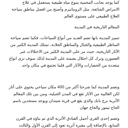
كما يوجد بجانب المحمية ينبوع مياه طبيعية يستعمل في علاج
الامراض الشائعة، مثل الروماتيزم وأصبح من افضل مناطق سياحة
العلاج الطبيعي على مستوى العالم.
المعالم التاريخية في المدينة
تتميز المدينة بانها تضم العديد من أنواع السياحات، فكما تضم سياحة
المناظر الطبيعية والجبال والمناطق الخلابة، تمتلك المدينة الكثير من
الآثار التاريخية، حيث مر على المدينة الكثير من الاحتلالات عبر
العصورن وترك كل احتلال بصمته على المدينة لذلك سوف ترى انواع
متعددة من الحضارات والآثار التي قلما تجتمع في مكان واحد.
وتضم المدينة كما شرحنا أكثر من 400 مكان سياحي يحتوي على أثار
لكن الغالبية من الآثار تقع في المدن الجبلية، ومن بين تلك المعالم
الأثرية برج بابك والذي يقع في قرية شيندان ويوجد مسجدين باسم
الحاج تيمور والحاج جهان.
وتضم إحدى القرى أجمل الفنادق الأثرية الذي تم بناؤه في القرن
السابع، بالإضافة إلى مقبرة أثرية تعود إلى القرن الأول والثالث