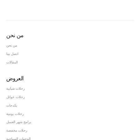
من نحن
من نحن
اتصل بينا
المقالات
العروض
رحلات شبابية
رحلات عوائل
بكدجات
رحلات يومية
برامج شهر العسل
رحلات مخفضة
الوجهات السياحية