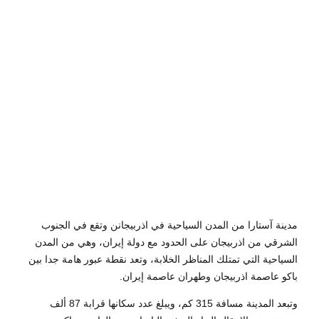
9,
2019
by
Sphinx
Travel
0
مدينة آستارا من المدن السياحية في اذربيجانن وتقع في الجنوب
الشرقي من اذربيجان على الحدود مع دولة إيران، وهي من المدن
السياحية التي تمتلك المناظر الخلابة، وتعد نقطة عبور هامة جدا بين
باكو عاصمة اذربيجان وطهران عاصمة إيران.
وتبعد المدينة مسافة 315 كم، ويبلغ عدد سكانها قرابة 87 ألف