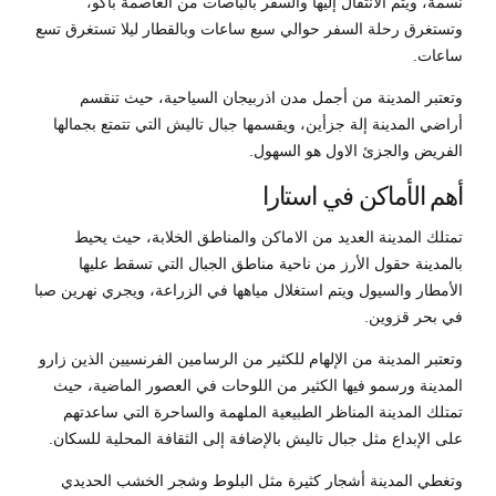
نسمة، ويتم الانتقال إليها والسفر بالباصات من العاصمة باكو،
وتستغرق رحلة السفر حوالي سبع ساعات وبالقطار ليلا تستغرق تسع
ساعات.
وتعتبر المدينة من أجمل مدن اذربيجان السياحية، حيث تنقسم
أراضي المدينة إلة جزأين، ويقسمها جبال تاليش التي تتمتع بجمالها
الفريض والجزئ الاول هو السهول.
أهم الأماكن في استارا
تمتلك المدينة العديد من الاماكن والمناطق الخلابة، حيث يحيط
بالمدينة حقول الأرز من ناحية مناطق الجبال التي تسقط عليها
الأمطار والسيول ويتم استغلال مياهها في الزراعة، ويجري نهرين صبا
في بحر قزوين.
وتعتبر المدينة من الإلهام للكثير من الرسامين الفرنسيين الذين زارو
المدينة ورسمو فيها الكثير من اللوحات في العصور الماضية، حيث
تمتلك المدينة المناظر الطبيعية الملهمة والساحرة التي ساعدتهم
على الإبداع مثل جبال تاليش بالإضافة إلى الثقافة المحلية للسكان.
وتغطي المدينة أشجار كثيرة مثل البلوط وشجر الخشب الحديدي