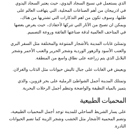
الذي يستعمل في نسيج السجاد اليدوي، حيث يعتبر السجاد اليدوي
في اذربيجان من أهم الصناعات المحلية، التي يتهافت العالم على
طلبها، وسوف تكون من اهم التذكارات التي تشتريها من هناك،
ويمكن ان تصبح من الآثار التي تتركها لأحفادك، حيث يعرض بعضها
في المتاحف العالمية لدقة صناعتها الفائقة وروعة التصميم.
وتمتلئ غابات المدينة بالأشجار المتنوعة والمختلفة مثل السفر البري
والعنب الأسود والزهور الوردية وشجر الحرير والعنب الأحمر وشجر
البلابل الذي يتم زراعته على نطاق واسع من المنطقة.
ويعيش في الغابات على جبال تاليش حيوانات مثل الذئاب والغزلان.
وتمتلك المدينة أجمل الشواطئ الرملية على بحر قزوين، والذي
يتميز بالمياه النظيفة والواضحة وتنظم أجمل الرحلات البحرية.
المحميات الطبيعية
على يسار الشريط الساحلي للمدينة توجد أجمل المحميات الطبيعية،
وتضم المحمية الأشجار مثل الخشب وشجر الزينة كما تضم الحيوانات
النادرة.