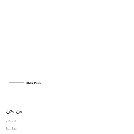
offers a diverse range of attractions that cater to every type
of traveler. Whether you’re a history enthusiast, wellness
seeker, or adventure lover, SPHINX TRAVEL...
Continue reading
Older Posts
من نحن
من نحن
اتصل بينا