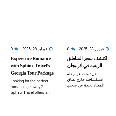
فبراير 28, 2025
0
فبراير 28, 2025
0
اكتشف سحر المناطق
Experience Romance
الريفية في اذربيجان
with Sphinx Travel’s
Georgia Tour Package
هل تبحث عن رحلة
استكشافية خارج نطاق
for Couples
Looking for the perfect
المعتاد بعيدة عن ضجيج
romantic getaway?
الحياة الحضرية؟ هل ترغب
Sphinx Travel offers an
في غمر نفسك في جمال
exclusive Georgia tour
الطبيعة الخلابة والتراث
package for couples,
الثقافي الغني في الأرياف؟
designed to provide a
إذاً لا تفوت فرصة السفر
blend of romance,