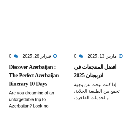
مارس 13, 2025
0
فبراير 28, 2025
0
افضل المنتجعات في
Discover Azerbaijan :
اذربيجان 2025
The Perfect Azerbaijan
Itinerary 10 Days
إذا كنت تبحث عن وجهة
تجمع بين الطبيعة الخلابة،
Are you dreaming of an
والخدمات الفاخرة،
unforgettable trip to
والتجارب الاستثنائية، فإن
Azerbaijan? Look no
اذربيجان هي من أبرز
further! Sphinx Travel
الوجهات السياحية في
specializes in crafting
منطقة القوقاز . من افضل
seamless and exciting
المنتجعات في اذربيجان
travel experiences,