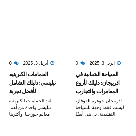
أبريل 3, 2025
0
أبريل 3, 2025
0
السياحة الشبابية في
الحمامات الكبريتيه
اذربيجان: دليلك لأروع
تبليسي: دليلك الشامل
المغامرات والتجارب
لأفضل تجربة
الفريدة
اذربيجان،جوهرة القوقاز،
تُعد الحمامات الكبريتيه
ليست فقط وجهة للسياحة
تبليسي واحدة من أهم
التقليدية، بل هي أيضًا
معالم جورجيا وأكثرها
مقصدًا جذابًا للشباب
شهرة. تقع في منطقة
الباحثين عن المغامرة
“أبانوتوباني” القديمة، وهي
والثقافة والتجارب الفريدة.
وجهة مثالية لمن يبحثون