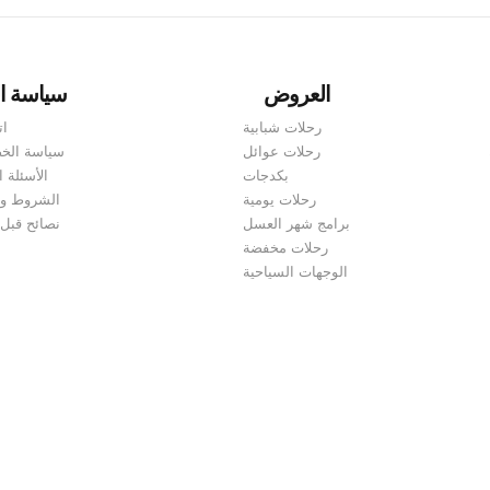
التي تناسب جميع الاذواق
ensuring you make the
إلى الفنادق الشاطئية
most of your Azerbaijan
الفاخرة، ستجد كل ما
itinerary 10 days. With a
تحتاجه لقضاء عطلة مميزة
العروض
سياسة ا
perfect mix of history,
في أفضل المنتجعات في
nature, and culture, our
رحلات شبابية
ات
اذربيجان مع سفنكس
guided tours allow you to
رحلات عوائل
سياسة الخ
ترافيل حيث نقدم لك...
explore the hidden gems
بكدجات
الأسئلة ا
of Azerbaijan while...
رحلات يومية
الشروط وا
برامج شهر العسل
نصائح قبل
رحلات مخفضة
الوجهات السياحية