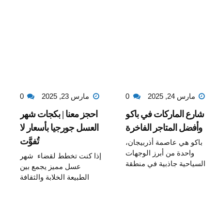
مارس 24, 2025
0
مارس 23, 2025
0
شارع الماركات في باكو
احجز معنا | بكجات شهر
وأفضل المتاجر الفاخرة
العسل جورجيا بأسعار لا
تُفوَّت
باكو هي عاصمة أذربيجان،
واحدة من أبرز الوجهات
إذا كنت تخطط لقضاء شهر
السياحية جاذبية في منطقة
عسل مميز يجمع بين
القوقاز، حيث تجمع بين
الطبيعة الخلابة والثقافة
الحداثة والتاريخ العريق و
الغنية والأجواء الرومانسية
العمارة المتطورة. وتقدم
فإن بكجات شهر العسل
للزوار تجربة فريدة من
جورجيا هي أفضل خيار لك .
نوعها ، ومن بين أهم