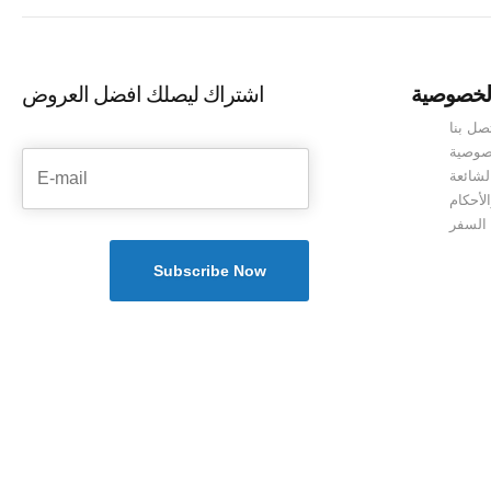
إلى اذربيجان مع سفنكس
adventure, and relaxation.
ترافيل واكتشف جمال هذه
Whether you’re
البلد المذهلة.. هيا بنا نبدء
celebrating your
رحلتنا الاستكشافية مع
لخصوصية
اشتراك ليصلك افضل العروض
honeymoon, anniversary,
سفنكس ترافيل. اكتشف
or simply seeking a
صل بنا
السحر الخلاب في
special trip with your
صوصية
المناطق...
loved one, our tailor-
لشائعة
made packages ensure
لأحكام
an unforgettable
 السفر
experience in the heart of
the Caucasus....