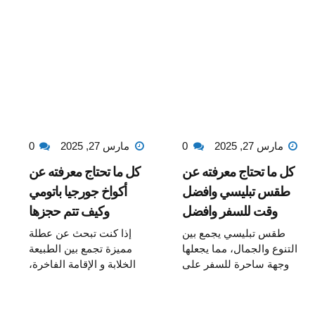
مارس 27, 2025
0
مارس 27, 2025
0
كل ما تحتاج معرفته عن
كل ما تحتاج معرفته عن
طقس تبليسي وافضل
أكواخ جورجيا باتومي
وقت للسفر وافضل
وكيف تتم حجزها
شركة للسفر
طقس تبليسي يجمع بين
إذا كنت تبحث عن عطلة
التنوع والجمال، مما يجعلها
مميزة تجمع بين الطبيعة
وجهة ساحرة للسفر على
الخلابة و الإقامة الفاخرة،
مدار العام! سواء كنت
فإن أكواخ جورجيا باتومي
تفضل الأجواء الدافئة في
هي افضل خيار لك. بعيدا
الربيع والخريف، أو ترغب
عن صخب المدينة ، تمنحك