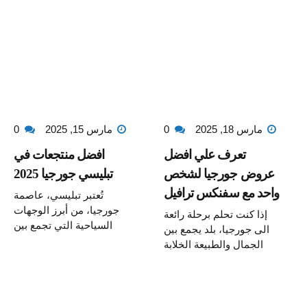
مارس 18, 2025
0
مارس 15, 2025
0
تعرف علي افضل
افضل منتجعات في
عروض جورجيا لشخص
تبليسي جورجيا 2025
واحد مع سفنكس ترافيل
تُعتبر تبليسي، عاصمة
جورجيا، من أبرز الوجهات
إذا كنت تحلم برحلة رائعة
السياحية التي تجمع بين
الى جورجيا، بلد يجمع بين
الثقافة الغنية و سحر
الجمال والطبيعة الخلابة
الطبيعة الخلابة وعراقة
والمغامرات الفريدة ، تُعد
التاريخ . ومع تقدم السياحة
واحدة من أبرز الوجهات
فيها، أصبحت تضم العديد
للرحلات الفردية. إذا كنت
من المنتجعات الفاخرة
ترغب في مغامرة فريدة