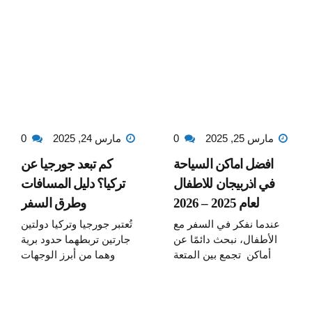
مارس 25, 2025
0
مارس 24, 2025
0
افضل اماكن السياحة
كم تبعد جورجيا عن
في اذربيجان للاطفال
تركيا؟ دليل المسافات
لعام 2025 – 2026
وطرق السفر
عندما نفكر في السفر مع
تُعتبر جورجيا وتركيا دولتين
الأطفال، نبحث دائمًا عن
جارتين تربطهما حدود برية
أماكن تجمع بين المتعة
وهما من أبرز الوجهات
،الأمان ، الطبيعة والتعلم،
السياحية التي تجمع بين
وتوفر تجارب تناسب جميع
الطبيعة الساحرة، التاريخ
الأعمار. السياحة في
العريق، والثقافات الغنية .