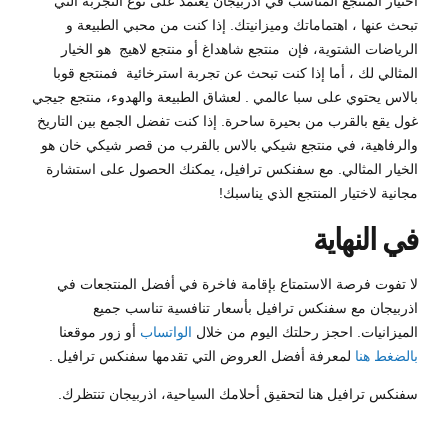
اختيار المنتجع المناسب في اذربيجان يعتمد على نوع التجربة التي
تبحث عنها ، اهتماماتك وميزانيتك. إذا كنت من محبي الطبيعة و
الرياضات الشتوية، فإن منتجع شاهداغ أو منتجع لاهيج هو الخيار
المثالي لك ، أما إذا كنت تبحث عن تجربة استرخائية فمنتجع قوبا
بالاس يحتوي على سبا عالمي . لعشاق الطبيعة والهدوء، منتجع جيجي
غول يقع بالقرب من بحيرة ساحرة. إذا كنت تفضل الجمع بين التاريخ
والرفاهية، في منتجع شيكي بالاس بالقرب من قصر شيكي خان هو
الخيار المثالي. مع سفنكس ترافيل، يمكنك الحصول على استشارة
مجانية لاختيار المنتجع الذي يناسبك!
في النهاية
لا تفوت فرصة الاستمتاع بإقامة فاخرة في أفضل المنتجعات في
اذربيجان مع سفنكس ترافيل بأسعار تنافسية تناسب جميع
الميزانيات. احجز رحلتك اليوم من خلال
الواتساب
أو زور موقعنا
بالضغط هنا
لمعرفة أفضل العروض التي تقدمها سفنكس ترافيل .
سفنكس ترافيل هنا لتحقيق أحلامك السياحية، اذربيجان تنتظرك.