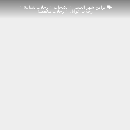
برامج شهر العسل
بكدجات
رحلات شبابية
رحلات عوائل
رحلات مخفضة