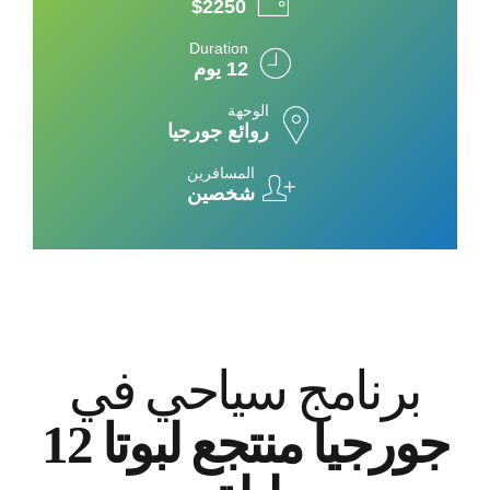
$2250
Duration
12 يوم
الوحهة
روائع جورجيا
المسافرين
شخصين
برنامج سياحي في
جورجيا منتجع لبوتا 12