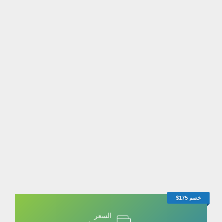
خصم 175$
السعر