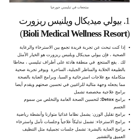
منتجعات في تبليسي جورجيا
1. بيولي ميديكال ويلنيس ريزورت
)
Bioli Medical Wellness Resort
(
إذا كنت تبحث عن تجربة فريدة تجمع بين الاسترخاء والرعاية
الصحية ، فإن بيولي ميديكال ويلنيس ريزورت هو الخيار الأمثل
لك . يقع المنتجع في منطقة هادئة على أطراف تبليسي ، محاطا
بالطبيعة الخلابة والمناظر الجبلية، الساحرة ويوفر تجربة صحية
متكاملة مع علاجات استرخائية و السبا، وبرامج العناية بالصحة
مما يجعله وجهة مثالية للراغبين في تحسين صحتهم ويقدم أيضا
برامج علاجية مخصصة تشمل
برامج
Detox:
لتحسين الصحة العامة والتخلص من سموم
الجسم
برامج تقليل الوزن: يشمل نظاما غذائيا متوازنا وأنشطة رياضية
برامج الاسترخاء: تشمل تدليكاً علاجياً وجلسات تأمل واسترخاء
برامج العناية بالبشرة: تشمل جلسات تجميلية مثل التنظيف
العميق والتقشير