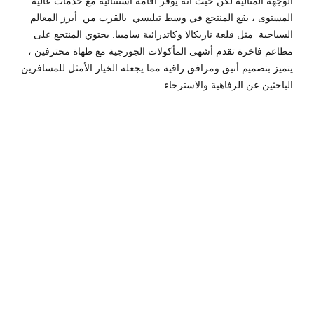
الوجهة المثالية لكن حيث أنه يوفر اقامة استثنائية مع خدمات عالية
المستوى ، يقع المنتجع في وسط تبليسي بالقرب من أبرز المعالم
السياحية مثل قلعة ناريكالا وكاتدرائية ساميبا. يحتوي المنتجع على
مطاعم فاخرة تقدم أشهى المأكولات الجورجية مع طهاة محترفين ،
يتميز بتصميم أنيق ومرافق راقية مما يجعله الخيار الأمثل للمسافرين
الباحثين عن الرفاهية والاسترخاء.