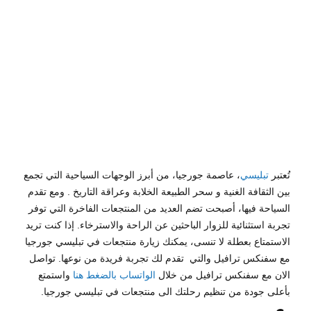
by
Sphinx
Travel
0
تُعتبر
تبليسي
، عاصمة جورجيا، من أبرز الوجهات السياحية التي تجمع
بين الثقافة الغنية و سحر الطبيعة الخلابة وعراقة التاريخ . ومع تقدم
السياحة فيها، أصبحت تضم العديد من المنتجعات الفاخرة التي توفر
تجربة استثنائية للزوار الباحثين عن الراحة والاسترخاء. إذا كنت تريد
الاستمتاع بعطلة لا تنسى، يمكنك زيارة منتجعات في تبليسي جورجيا
مع سفنكس ترافيل والتي تقدم لك تجربة فريدة من نوعها. تواصل
الان مع سفنكس ترافيل من خلال
الواتساب
بالضغط هنا
واستمتع
بأعلى جودة من تنظيم رحلتك الى منتجعات في تبليسي جورجيا.