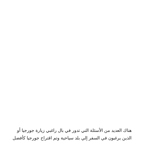
يا
أكتوبر
9,
2019
by
Sphinx
Travel
0
هناك العديد من الأسئلة التي تدور في بال راغبي زيارة جورجيا أو
الذين يرغبون في السفر إلي بلد سياحية وتم اقتراح جورجيا كأفضل