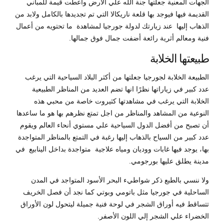
الجهات المعنية جعلتها جنة الله علي الأرض وأعطت قيمة للمباني
القديمة فيها فيوجد بها قلعة ناريكالا التي تم تجديدها بالكامل ولابد من
الذهاب إليها عند زيارتك لدولة جورجيا لمشاهدة ما تحتويه من أعمال
فنية ومعالم أثرية رائعة أضفت جمال فوق جمالها.
طبيعتها الخلابة
الطبيعة الخلابة لجورجيا جعلتها من أكثر البلاد السياحية التي يرغب
عدد كبير في زياراتها نظرًا انها تضم العديد من المناظر الطبيعية
الخلابة التي يرغب في مشاهدتها كثيروت خاصة من محبي هذه
النوعية من المشاهد والمناظر من اجل تمتع نظرهم بها هو ما ساعدها
أن تصبح من أفضل الدول السياحية علي مستوي أنحاء العالم ويقوم
عدد كبير من السياح بالذهاب إليها رغبة في التمتع بالمناظر المتواجدة
بها، يوجد فيها غابات ووديان ومياه علاجية متواجدة بداخل الينابيع في
مدينة يطلق عليها بورجومي.
ولا ننسي بالطبع ذكر شواطيء البحر الأسود المتواجد في المدن
الساحلية في جورجيا مثل باتومي وبوتي كما نجد أن فصل الخريف
تتساقط فيه أوراق الشجر في لوحة فنية جميلة ليتحول لون الأوراق
الخضراء علي الشجر إلي اللون الأصفر.