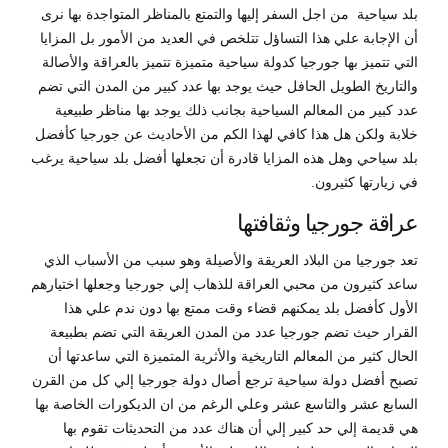
بلد سياحية من اجل السفر إليها والتمتع بالمناظر المتواجدة بها نرى
أن الإجابة علي هذا التساؤل تتلخص في العديد من الأمور بل المزايا
التي تتميز بها جورجيا كدولة سياحية متميزة تتميز بالعراقة والأصالة
والتاريخ الطويل الحافل حيث يوجد بها عدد كبير من المدن التي تضم
عدد كبير من المعالم السياحية بجانب ذلك يوجد بها مناظر طبيعية
خلابة ولكن هل هذا كافي لهذا الكم من الأحاديث عن جورجيا كأفضل
بلد سياحي وهل هذه المزايا قادرة أن تجعلها أفضل بلد سياحية يرغب
في زيارتها كثيرون.
عراقة جورجيا وثقافتها
تعد جورجيا من البلاد العريقة والأصيلة وهو سبب من الأسباب الذي
ساعد كثيرون من محبي العراقة للذهاب إلي جورجيا وجعلها اختيارهم
الأول كأفضل بلد يمكنهم قضاء وقت ممتع بها دون ندم علي هذا
القرار حيث تضم جورجيا عدد من المدن العريقة التي تضم بطبيعة
الحال كثير من المعالم التاريخية والأثرية المتميزة التي ساعدتها أن
تصبح أفضل دولة سياحية ترجع أصال دولة جورجيا إلي كل من القرن
السابع عشر والتاسع عشر وعلي الرغم من ان الديكورات الخاصة بها
هي قديمة إلي حد كبير إلي أن هناك عدد من التحديثات تقوم بها