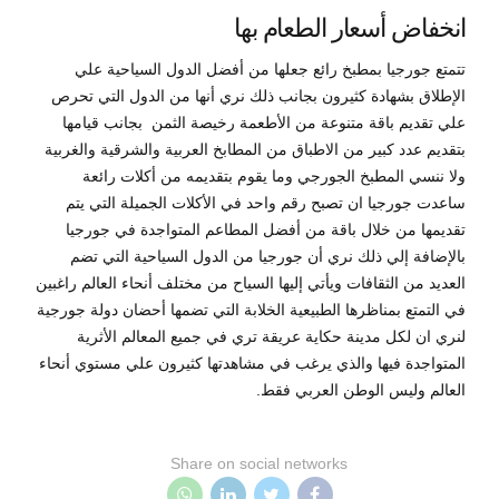
انخفاض أسعار الطعام بها
تتمتع جورجيا بمطبخ رائع جعلها من أفضل الدول السياحية علي
الإطلاق بشهادة كثيرون بجانب ذلك نري أنها من الدول التي تحرص
علي تقديم باقة متنوعة من الأطعمة رخيصة الثمن بجانب قيامها
بتقديم عدد كبير من الاطباق من المطابخ العربية والشرقية والغربية
ولا ننسي المطبخ الجورجي وما يقوم بتقديمه من أكلات رائعة
ساعدت جورجيا ان تصبح رقم واحد في الأكلات الجميلة التي يتم
تقديمها من خلال باقة من أفضل المطاعم المتواجدة في جورجيا
بالإضافة إلي ذلك نري أن جورجيا من الدول السياحية التي تضم
العديد من الثقافات ويأتي إليها السياح من مختلف أنحاء العالم راغبين
في التمتع بمناظرها الطبيعية الخلابة التي تضمها أحضان دولة جورجية
لنري ان لكل مدينة حكاية عريقة تري في جميع المعالم الأثرية
المتواجدة فيها والذي يرغب في مشاهدتها كثيرون علي مستوي أنحاء
العالم وليس الوطن العربي فقط.
Share on social networks