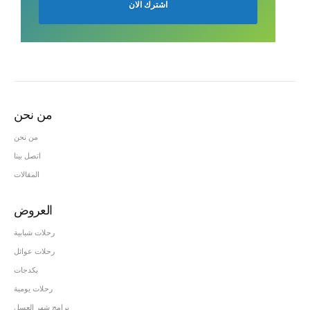
من نحن
من نحن
اتصل بينا
المقالات
العروض
رحلات شبابية
رحلات عوائل
بكدجات
رحلات يومية
برامج شهر العسل