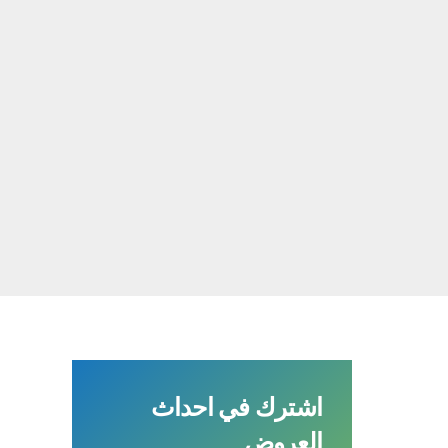
اشترك في احداث
العروض