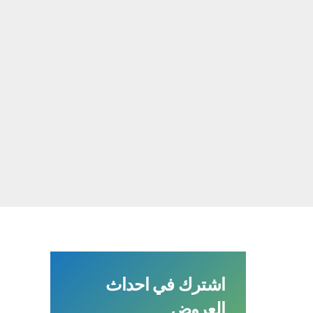
اشترك في احداث
العروض