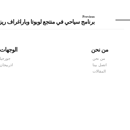
Previous
برنامج سياحي في منتجع لوبوتا وباراغراف ريزورت 4
من نحن
الوجهات
من نحن
جورجيا
اتصل بينا
اذربيجان
المقالات