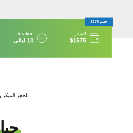
خصم 175$
السعر
Duration
$1575
10 ليالى
الحجز المبكر ي
جبال ال