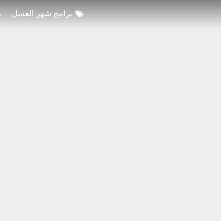
برامج شهر العسل
ب