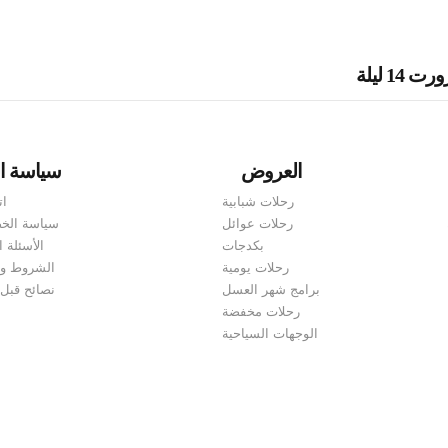
1 ليلة
العروض
سياسة ا
رحلات شبابية
ات
رحلات عوائل
سياسة الخ
بكدجات
الأسئلة ا
رحلات يومية
الشروط وا
برامج شهر العسل
نصائح قبل
رحلات مخفضة
الوجهات السياحية