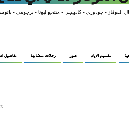
ل القوقاز - جودوري - كاذبيجي - منتجع لبوتا - برجومي - باتوم
ية
تقسيم الايام
صور
رحلات متشابهة
تفاصيل اض
ks