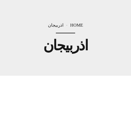
HOME
اذربيجان
اذربيجان
اروبا
وجهات
اذربيجان
خصم 250$