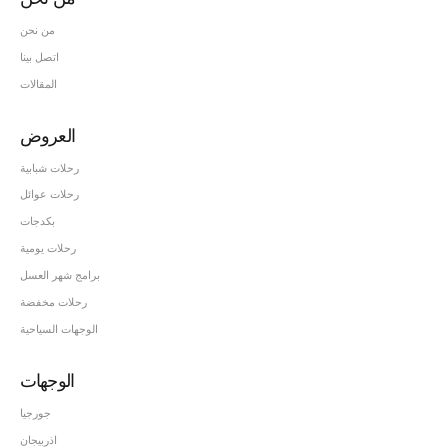
من نحن
اتصل بينا
المقالات
العروض
رحلات شبابية
رحلات عوائل
بكدجات
رحلات يومية
برامج شهر العسل
رحلات مخفضة
الوجهات السياحية
الوجهات
جورجيا
اذربيجان